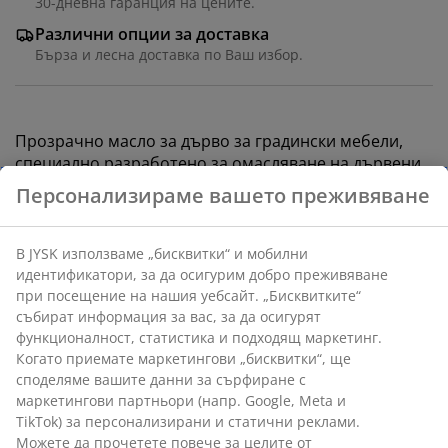
30-дневна гаранция на цените.
Различни опции за доставка
Бърза и лесна доставка по Ваш избор.
Прозрачно масло за дърво за градински мебели,
специално разработено за омасляване на дървени
градински мебели. Маслото предпазва дървесината
Персонализираме вашето преживяване
от изсъхване, като й придава красив, по-дълбок
блясък. Редовното омасляване намалява
значително риска от мухъл и плесен. 375 мл
В JYSK използваме „бисквитки“ и мобилни
идентификатори, за да осигурим добро преживяване
при посещение на нашия уебсайт. „Бисквитките“
Артикул: 3650121
събират информация за вас, за да осигурят
функционалност, статистика и подходящ маркетинг.
Етикети
Когато приемате маркетингови „бисквитки“, ще
споделяме вашите данни за сърфиране с
маркетингови партньори (напр. Google, Meta и
TikTok) за персонализирани и статични реклами.
Характеристики
Можете да прочетете повече за целите от