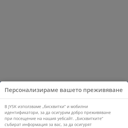
са съчетани в красиви комбинации, така
че да намерите идеалното решение за
Вашия дом.
Персонализираме вашето преживяване
В JYSK използваме „бисквитки“ и мобилни
идентификатори, за да осигурим добро преживяване
при посещение на нашия уебсайт. „Бисквитките“
събират информация за вас, за да осигурят