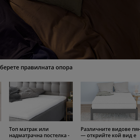
зберете правилната опора
Топ матрак или
Различните видове пя
надматрачна постелка -
— открийте кой вид е