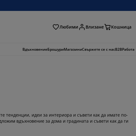
Любими
Влизане
Кошница
ене
Вдъхновение
Брошури
Магазини
Свържете се с нас
B2B
Работа
те тенденции, идеи за интериора и съвети как да имате по-
дложим вдъхновение за дома и градината и съвети как да ги