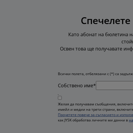
Спечелете 
Като абонат на бюлетина на
стойн
Освен това ще получавате инф
Всички полета, отбелязани с (*) са задъл
Собствено име*
Желая да получавам съобщения, включите
имейл и медии на трети страни, включите
Прочетете повече за съгласието и използ
как JYSK обработва личните ми данни в
на