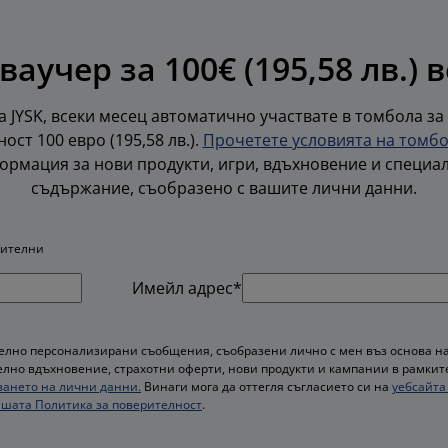
ваучер за 100€ (195,58 лв.) 
 JYSK, всеки месец автоматично участвате в томбола за
ост 100 евро (195,58 лв.).
Прочетете условията на томб
ормация за нови продукти, игри, вдъхновение и специа
съдържание, съобразено с вашите лични данни.
жителни
Имейл адрес*
лно персонализирани съобщения, съобразени лично с мен въз основа на
лно вдъхновение, страхотни оферти, нови продукти и кампании в рамките 
ването на лични данни.
Винаги мога да оттегля съгласието си на
уебсайта 
шата Политика за поверителност
.