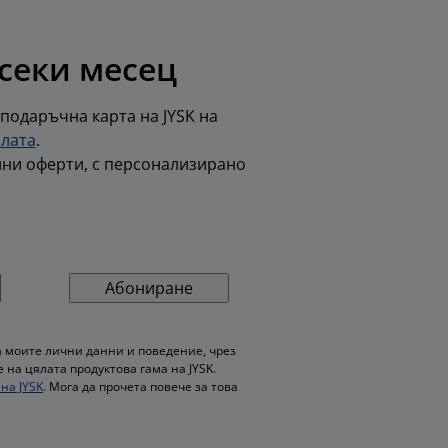
всеки месец
 подаръчна карта на JYSK на
олата
.
лни оферти, с персонализирано
Абониране
 моите лични данни и поведение, чрез
на цялата продуктова гама на JYSK.
на JYSK
. Мога да прочета повече за това