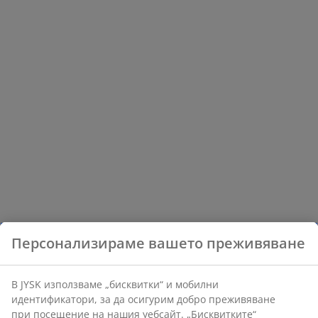
Персонализираме вашето преживяване
В JYSK използваме „бисквитки“ и мобилни
идентификатори, за да осигурим добро преживяване
при посещение на нашия уебсайт. „Бисквитките“