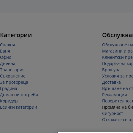
Категории
Обслужва
Спалня
Обслужване на
Баня
Магазини и ра
Офис
Клиентски пре
Дневна
Подаръчна ка
Трапезария
Брошура
Съхранение
Условия за пр
За прозореца
Доставка
Градина
Връщане на ст
Домашни потреби
Рекламации
Коридор
Поверителнос
Всички категории
Промяна на би
Сигурност
Откажете се от