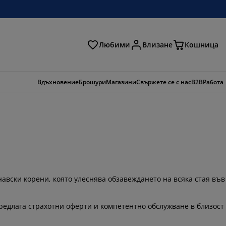
Любими
Влизане
Кошница
ене
Вдъхновение
Брошури
Магазини
Свържете се с нас
B2B
Работа
вски корени, която улеснява обзавеждането на всяка стая във
предлага страхотни оферти и компетентно обслужване в близост