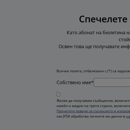
Спечелете 
Като абонат на бюлетина на
стойн
Освен това ще получавате инф
Всички полета, отбелязани с (*) са задъл
Собствено име*
Желая да получавам съобщения, включите
имейл и медии на трети страни, включите
Прочетете повече за съгласието и използ
как JYSK обработва личните ми данни в
на