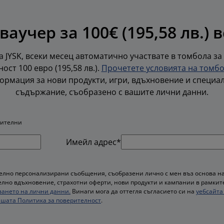
ваучер за 100€ (195,58 лв.) 
 JYSK, всеки месец автоматично участвате в томбола за
ост 100 евро (195,58 лв.).
Прочетете условията на томб
ормация за нови продукти, игри, вдъхновение и специа
съдържание, съобразено с вашите лични данни.
жителни
Имейл адрес*
лно персонализирани съобщения, съобразени лично с мен въз основа на
лно вдъхновение, страхотни оферти, нови продукти и кампании в рамките 
ването на лични данни.
Винаги мога да оттегля съгласието си на
уебсайта 
шата Политика за поверителност
.