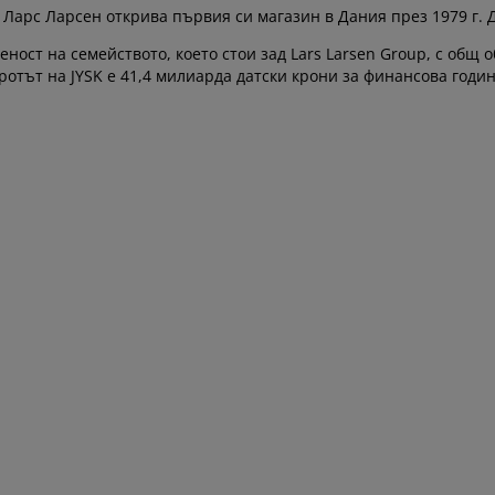
Ларс Ларсен открива първия си магазин в Дания през 1979 г. Д
веност на семейството, което стои зад Lars Larsen Group, с общ
ротът на JYSK е 41,4 милиарда датски крони за финансова годин