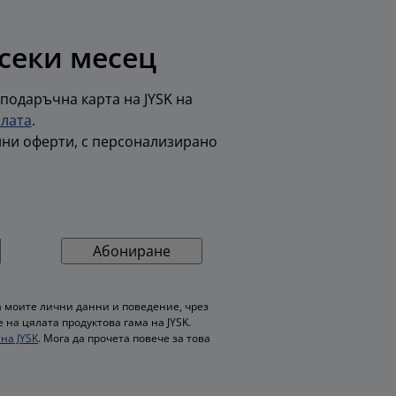
всеки месец
 подаръчна карта на JYSK на
олата
.
лни оферти, с персонализирано
Абониране
 моите лични данни и поведение, чрез
на цялата продуктова гама на JYSK.
на JYSK
. Мога да прочета повече за това