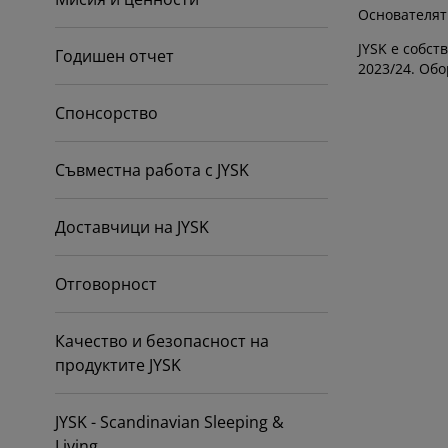
ддръжка на мебели
адинско осветление
аршафи
мки за легла
ветление
Основателят 
JYSK е собст
мпинг
Годишен отчет
рдероби
нови за матрак
оки за дома
2023/24. Обо
бели за спалня
дматрачни рамки
тска стая
Спонсорство
тски матраци
ане
Съвместна работа с JYSK
тски легла
Доставчици на JYSK
Отговорност
Качество и безопасност на
продуктите JYSK
JYSK - Scandinavian Sleeping &
Living