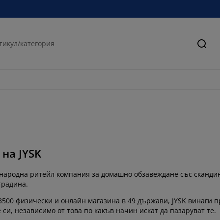
Търс
 на JYSK
ународна ритейл компания за домашно обзавеждане със скандина
градина.
3500 физически и онлайн магазина в 49 държави, JYSK винаги 
 си, независимо от това по какъв начин искат да пазаруват те.