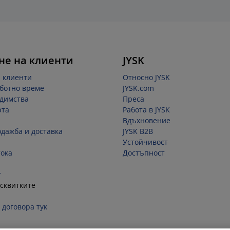
не на клиенти
JYSK
 клиенти
Относно JYSK
ботно време
JYSK.com
димства
Преса
рта
Работа в JYSK
Вдъхновение
одажба и доставка
JYSK B2B
Устойчивост
ока
Достъпност
т
сквитките
 договора тук