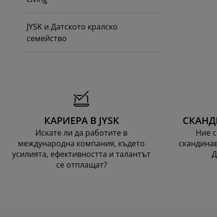
JYSK и Датското кралско
семейство
КАРИЕРА В JYSK
СКАНД
Искате ли да работите в
Ние с
международна компания, където
скандинав
усилията, ефективността и талантът
Д
се отплащат?