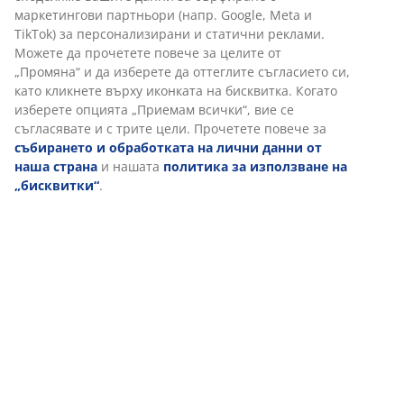
Събирайте неизпраните дрехи в стилни
маркетингови партньори (напр. Google, Meta и
кошове за пране
- текстилни, дървени, пластмасови
TikTok) за персонализирани и статични реклами.
или ратанови кошове. Не е нужно да се
Можете да прочетете повече за целите от
притеснявате, ако не се побират в банята Ви, тъй
„Промяна“ и да изберете да оттеглите съгласието си,
като модерният им дизайн ги прави идеални за
като кликнете върху иконката на бисквитка. Когато
поставяне и в спалнята.
изберете опцията „Приемам всички“, вие се
Използвайте плетени кошници и кутии за
съгласявате и с трите цели. Прочетете повече за
съхранение, за да подредите аксесоарите си, четките
събирането и обработката на лични данни от
за коса, шампоаните или кремовете и лосионите.
наша страна
и нашата
политика за използване на
„бисквитки“
.
Блог статии и ръководства
Аксесоари за
Превърнете
баня: нашите
банята си в
фаворити този
домашен спа
сезон
оазис
Вижте всички блог статии и ръководства