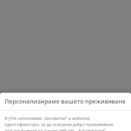
Персонализираме вашето преживяване
В JYSK използваме „бисквитки“ и мобилни
идентификатори, за да осигурим добро преживяване
при посещение на нашия уебсайт. „Бисквитките“