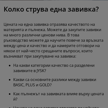
оддръжка на мебели
радинско осветление
аршафи
амки за легла
светление
Колко струва една завивка?
ъмпинг
ардероби
снови за матрак
токи за дома
Цената на една завивка отразява качеството на
ебели за спалня
одматрачни рамки
етска стая
материята и пълнежа. Можете да закупите завивки
на много различни ценови нива. В това
етски матраци
ране
ръководство можете да научите повече за връзката
между цена и качество и да намерите отговори на
етски легла
някои от най-често срещаните въпроси, които
възникват при закупуване на завивка:
На какви категории качество са разделени
завивките в JYSK?
Какви са основните разлики между завивки
BASIC, PLUS и GOLD?
Как пълнежът на завивката влияе върху цената
ѝ?
Цената на една завивка отразява ли нейната