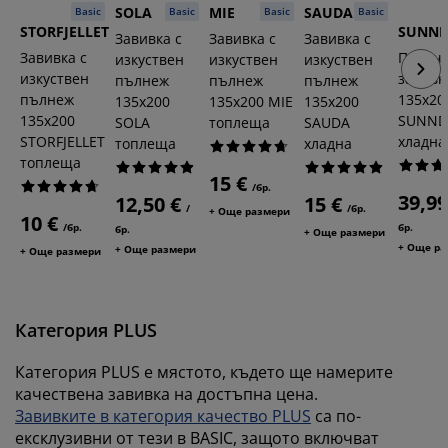
SOLA
MIE
SAUDA
Basic
Basic
Basic
Basic
STORFJELLET
SUNND
Завивка с
Завивка с
Завивка с
Завивка с
Памуч
изкуствен
изкуствен
изкуствен
изкуствен
завивк
пълнеж
пълнеж
пълнеж
пълнеж
135x20
135x200
135x200 MIE
135x200
135x200
SUNND
SOLA
топлеща
SAUDA
STORFJELLET
хладна
топлеща
хладна
топлеща
15 €
/бр.
39,99
12,50 €
15 €
/
/бр.
+ Още размери
10 €
/бр.
бр.
бр.
+ Още размери
+ Още р
+ Още размери
+ Още размери
Категория PLUS
Категория PLUS е мястото, където ще намерите
качествена завивка на достъпна цена.
Завивките в категория качество PLUS
са по-
ексклузивни от тези в BASIC, защото включват