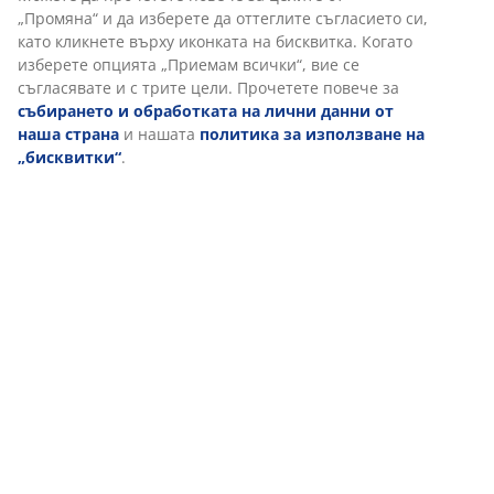
качество, комфорт и дълготрайност на завивката.
„Промяна“ и да изберете да оттеглите съгласието си,
Ето и някои от характеристиките на
като кликнете върху иконката на бисквитка. Когато
завивките в категория качество GOLD
:
изберете опцията „Приемам всички“, вие се
съгласявате и с трите цели. Прочетете повече за
•
Калъфът е изработен от материали с най-високо
събирането и обработката на лични данни от
качество
наша страна
и нашата
политика за използване на
„бисквитки“
.
•
Пълнежът на завивките с изкуствен пълнеж е
изработен от влакна, създадени чрез по-модерна
технология. Например, пълнежът може да е
претърпял допълнителни обработки за различни
предимства, като обработка против домашни акари
например.
•
При завивките с естествен пълнеж GOLD
процентът пух например е по-висок спрямо
подобни завивки от категория PLUS.
С покупката на всяка завивка GOLD винаги
получавате 10 години гаранция.