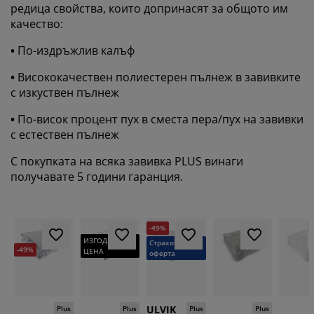
редица свойства, които допринасят за общото им
качество:
•
По-издръжлив калъф
•
Висококачествен полиестерен пълнеж в завивките
с изкуствен пълнеж
•
По-висок процент пух в сместа пера/пух на завивки
с естествен пълнеж
С покупката на всяка завивка PLUS винаги
получавате 5 години гаранция.
-49%
ИЗГОДНА
Страхотна
-49%
ЦЕНА
оферта
ULVIK
Plus
Plus
Plus
Plus