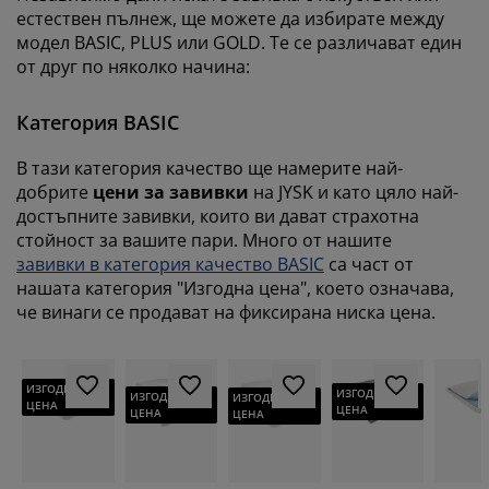
естествен пълнеж, ще можете да избирате между
модел BASIC, PLUS или GOLD. Те се различават един
от друг по няколко начина:
Категория BASIC
В тази категория качество ще намерите най-
добрите
цени за завивки
на JYSK и като цяло най-
достъпните завивки, които ви дават страхотна
стойност за вашите пари. Много от нашите
завивки в категория качество BASIC
са част от
нашата категория "Изгодна цена", което означава,
че винаги се продават на фиксирана ниска цена.
ИЗГОДНА
ИЗГОДНА
ИЗГОДНА
ИЗГОДНА
ЦЕНА
ЦЕНА
ЦЕНА
ЦЕНА