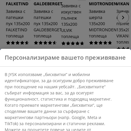
FALKETIND
GALDEBERGET
MIDTRONDEN
VIKAN
Завивка с
Завивка с
Завивка с
Завивка
Завивк
изкуствен
патешки
патешки
шерпа
изкуст
пълнеж
пух 135x200
пух 135x200
135x200
пълне
135x200
FALKETIND
GALDEBERGET
MIDTRONDEN
135x20
ULVIK
топлеща
топлеща
топлеща
VIKANE
топлеща
топле
90 €
80 €
39,99 €
18,50 €
/бр.
/бр.
/
/
Персонализираме вашето преживяване
32,99
179 € /бр.
бр.
бр.
+ Още размери
36,99 € /бр.
+ Още размери
+ Още размери
бр.
+ Още размери
+ Още р
В JYSK използваме „бисквитки“ и мобилни
идентификатори, за да осигурим добро преживяване
при посещение на нашия уебсайт. „Бисквитките“
събират информация за вас, за да осигурят
Категория GOLD
функционалност, статистика и подходящ маркетинг.
Когато приемате маркетингови „бисквитки“, ще
В категория качество GOLD ще намерите нашите
споделяме вашите данни за сърфиране с
най-ексклузивни завивки от висок клас. Когато
маркетингови партньори (напр. Google, Meta и
преминете от PLUS към GOLD, ще получите редица
TikTok) за персонализирани и статични реклами.
допълнителни функции, подобрения в цялостното
Можете да прочетете повече за целите от