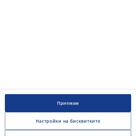
Категории
Обслужване на клиенти
Обслужване на клиенти
JYSK
JYSK
ГЛАВЕН ОФИС
Последвайте JYSK
Приемам
Настройки на бисквитките