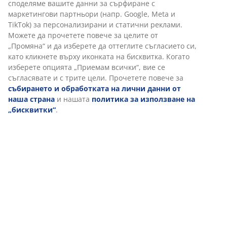
страхотни оферти.
споделяме вашите данни за сърфиране с
маркетингови партньори (напр. Google, Meta и
TikTok) за персонализирани и статични реклами.
Страхотни предложения
Можете да прочетете повече за целите от
„Промяна“ и да изберете да оттеглите съгласието си,
като кликнете върху иконката на бисквитка. Когато
изберете опцията „Приемам всички“, вие се
съгласявате и с трите цели. Прочетете повече за
Спечелете ваучер за 100€ (195,58 лв.)
събирането и обработката на лични данни от
всеки месец
наша страна
и нашата
политика за използване на
„бисквитки“
.
Като абонат на бюлетина на JYSK, всеки месец
автоматично участвате в томбола за подаръчна
карта на JYSK на стойност 100 евро (195,58 лв.).
Прочетете условията на томболата
.
Освен това ще получавате информация за нови
продукти, игри, вдъхновение и специални оферти, с
персонализирано съдържание, съобразено с
вашите лични данни.