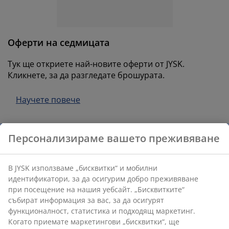
оддръжка на мебели
радинско осветление
аршафи
амки за легла
светление
ъмпинг
ардероби
снови за матрак
токи за дома
Оферти на седмицата
ебели за спалня
одматрачни рамки
етска стая
Тук ще откриете най-новите оферти от JYSK.
Кликнете, за да разгледате брошурата.
етски матраци
ране
Научете повече
етски легла
Персонализираме вашето преживяване
В JYSK използваме „бисквитки“ и мобилни
идентификатори, за да осигурим добро преживяване
Страхотни предложения
при посещение на нашия уебсайт. „Бисквитките“
събират информация за вас, за да осигурят
В JYSK предлагаме голямо разнообразие от
функционалност, статистика и подходящ маркетинг.
продукти за дома и винаги можете да намерите
Когато приемате маркетингови „бисквитки“, ще