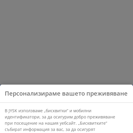
са съчетани в красиви комбинации, така
че да намерите идеалното решение за
Вашия дом.
Персонализираме вашето преживяване
В JYSK използваме „бисквитки“ и мобилни
идентификатори, за да осигурим добро преживяване
при посещение на нашия уебсайт. „Бисквитките“
събират информация за вас, за да осигурят