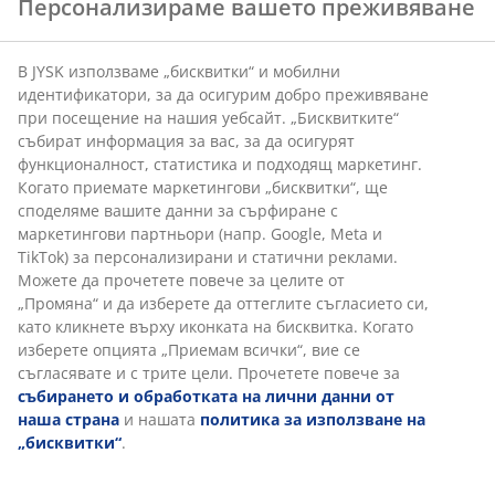
Персонализираме вашето преживяване
В JYSK използваме „бисквитки“ и мобилни
идентификатори, за да осигурим добро преживяване
при посещение на нашия уебсайт. „Бисквитките“
събират информация за вас, за да осигурят
функционалност, статистика и подходящ маркетинг.
Когато приемате маркетингови „бисквитки“, ще
споделяме вашите данни за сърфиране с
маркетингови партньори (напр. Google, Meta и
Как да спим по-добре в жегата?
TikTok) за персонализирани и статични реклами.
Топлината може да наруши съня и да затрудни
Можете да прочетете повече за целите от
заспиването. Прочетете нашите лесни съвети и
„Промяна“ и да изберете да оттеглите съгласието си,
спете по-добре през нощта.
като кликнете върху иконката на бисквитка. Когато
изберете опцията „Приемам всички“, вие се
Прочетете повече
съгласявате и с трите цели. Прочетете повече за
събирането и обработката на лични данни от
наша страна
и нашата
политика за използване на
„бисквитки“
.