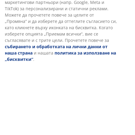
Персонализираме вашето преживяване
Отзиви
(
186
)
В JYSK използваме „бисквитки“ и мобилни идентификатори,
за да осигурим добро преживяване при посещение на нашия
уебсайт. „Бисквитките“ събират информация за вас, за да
Доставка
осигурят функционалност, статистика и подходящ маркетинг.
Когато приемате маркетингови „бисквитки“, ще споделяме
вашите данни за сърфиране с маркетингови партньори
(напр. Google, Meta и TikTok) за персонализирани и статични
реклами. Можете да прочетете повече за целите от
„Промяна“ и да изберете да оттеглите съгласието си, като
кликнете върху иконката на бисквитка. Когато изберете
опцията „Приемам всички“, вие се съгласявате и с трите
цели. Прочетете повече за
събирането и обработката на
лични данни от наша страна
и нашата
политика за
използване на „бисквитки“
.