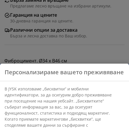
Бърза замяна и връщане
Предлагаме лесно връщане на избрани артикули.
Гаранция на цените
30-дневна гаранция на цените.
Различни опции за доставка
Бърза и лесна доставка по Ваш избор.
Фиброцимент. Ø34 x В46 см
Артикул: 3690442
Инструкции за сглобяване
Характеристики