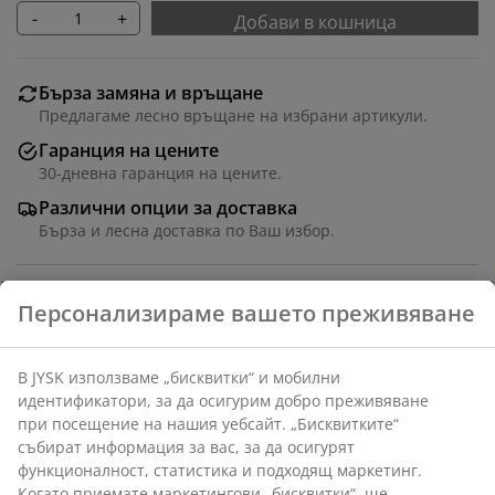
-
+
Добави в кошница
Бърза замяна и връщане
Предлагаме лесно връщане на избрани артикули.
Гаранция на цените
30-дневна гаранция на цените.
Различни опции за доставка
Бърза и лесна доставка по Ваш избор.
Сиви хартиени салфетки с минималистичен дизайн.
Идеални за всякакъв вид събития или ежедневни
семейни ястия. Опаковка от 50. Ш40 x Д40 см
Артикул: 4912625