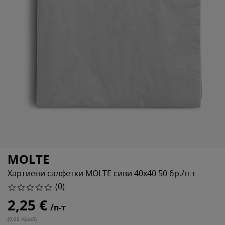
ддръжка на мебели
адинско осветление
аршафи
мки за легла
ветление
мпинг
рдероби
нови за матрак
оки за дома
бели за спалня
дматрачни рамки
тска стая
тски матраци
ане
тски легла
MOLTE
Хартиени салфетки MOLTE сиви 40x40 50 бр./п-т
(
0
)
2,25 €
/п-т
(
0,05 /брой
)