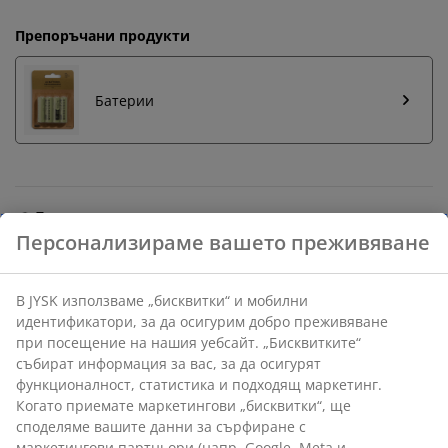
Препоръчани продукти
Батерии
Бърза замяна и връщане
Предлагаме лесно връщане на избрани артикули.
Гаранция на цените
30-дневна гаранция на цените.
Различни опции за доставка
Бърза и лесна доставка по Ваш избор.
Презареждаема настолна лампа с модерен дизайн и