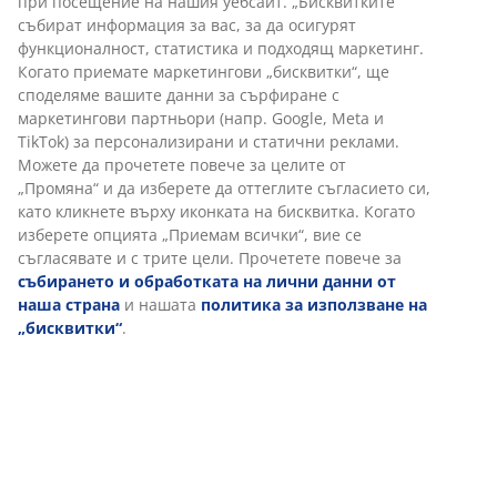
при посещение на нашия уебсайт. „Бисквитките“
събират информация за вас, за да осигурят
функционалност, статистика и подходящ маркетинг.
Когато приемате маркетингови „бисквитки“, ще
споделяме вашите данни за сърфиране с
маркетингови партньори (напр. Google, Meta и
TikTok) за персонализирани и статични реклами.
Можете да прочетете повече за целите от
„Промяна“ и да изберете да оттеглите съгласието си,
като кликнете върху иконката на бисквитка. Когато
изберете опцията „Приемам всички“, вие се
съгласявате и с трите цели. Прочетете повече за
събирането и обработката на лични данни от
наша страна
и нашата
политика за използване на
„бисквитки“
.