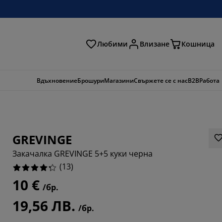
Любими
Влизане
Кошница
ене
Вдъхновение
Брошури
Магазини
Свържете се с нас
B2B
Работа
GREVINGE
Закачалка GREVINGE 5+5 куки черна
(
13
)
10 €
/бр.
7693%
19,56 ЛВ.
/бр.
6925%