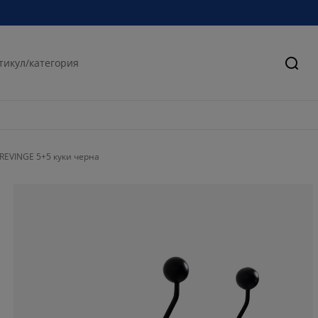
Търс
REVINGE 5+5 куки черна
76.9230769230
7.692307692307