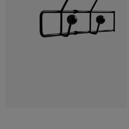
0%
0%
15.38461538461