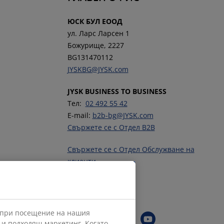
ЮСК БУЛ ЕООД
ул. Ларс Ларсен 1
Божурище, 2227
BG131470112
JYSKBG@JYSK.com
JYSK BUSINESS TO BUSINESS
Тел:
02 492 55 42
E-mail:
b2b-bg@JYSK.com
Свържете се с Отдел B2B
Свържете се с Отдел Обслужване на
клиенти
Тел.
02 4744546
Последвайте JYSK
е при посещение на нашия
а и подходящ маркетинг. Когато