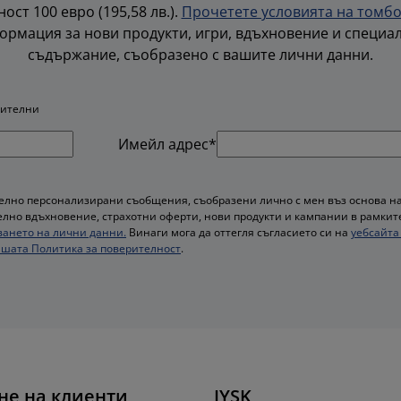
ост 100 евро (195,58 лв.).
Прочетете условията на томб
ормация за нови продукти, игри, вдъхновение и специа
съдържание, съобразено с вашите лични данни.
жителни
Имейл адрес*
лно персонализирани съобщения, съобразени лично с мен въз основа на
лно вдъхновение, страхотни оферти, нови продукти и кампании в рамките 
ването на лични данни.
Винаги мога да оттегля съгласието си на
уебсайта 
шата Политика за поверителност
.
не на клиенти
JYSK