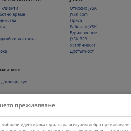
 клиенти
Относно JYSK
ботно време
JYSK.com
димства
Преса
рта
Работа в JYSK
Вдъхновение
одажба и доставка
JYSK B2B
Устойчивост
ока
Достъпност
т
сквитките
 договора тук
шето преживяване
 и мобилни идентификатори, за да осигурим добро преживяван
 информация за вас, за да осигурят функционалност, статистик