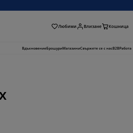
Любими
Влизане
Кошница
ене
Вдъхновение
Брошури
Магазини
Свържете се с нас
B2B
Работа
x