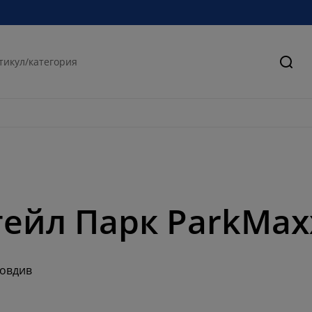
Търс
тейл Парк ParkMax
ловдив