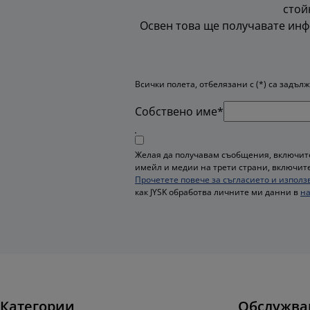
стойн
Освен това ще получавате инф
Всички полета, отбелязани с (*) са задъл
Собствено име*
Желая да получавам съобщения, включите
имейл и медии на трети страни, включите
Прочетете повече за съгласието и използ
как JYSK обработва личните ми данни в
на
Категории
Обслужва