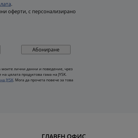
олата
.
лни оферти, с персонализирано
Абониране
 моите лични данни и поведение, чрез
на цялата продуктова гама на JYSK.
на JYSK
. Мога да прочета повече за това
ГЛАВЕН ОФИС