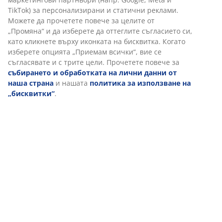
Отзиви
(
13
)
Персонализираме вашето преживяване
Доставка
В JYSK използваме „бисквитки“ и мобилни идентификатори, з
да осигурим добро преживяване при посещение на нашия
уебсайт. „Бисквитките“ събират информация за вас, за да
осигурят функционалност, статистика и подходящ маркетинг.
Когато приемате маркетингови „бисквитки“, ще споделяме
вашите данни за сърфиране с маркетингови партньори (нап
Google, Meta и TikTok) за персонализирани и статични рекла
Можете да прочетете повече за целите от „Промяна“ и да
изберете да оттеглите съгласието си, като кликнете върху
иконката на бисквитка. Когато изберете опцията „Приемам
всички“, вие се съгласявате и с трите цели. Прочетете повеч
за
събирането и обработката на лични данни от наша
страна
и нашата
политика за използване на „бисквитки“
.