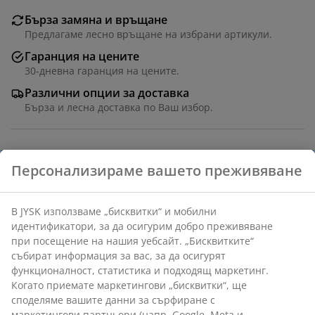
Бърза замяна и връщане
Предлагаме лесно връщане на избрани артикули.
Гаранция на цените
30-дневна гаранция на цените.
Различни опции за доставка
Бърза и лесна доставка по Ваш избор.
Стомана/полипропилен. Ø10 x В42 см
Артикул: 2779802
Характеристики