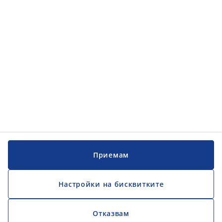
Обслужване на клиенти
Обслужване на клиенти
JYSK
JYSK
ГЛАВЕН ОФИС
Последвайте JYSK
Официален фиксиран обменен курс 1EUR = 1,95583 BGN