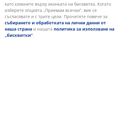
Персонализираме вашето преживяване
В JYSK използваме „бисквитки“ и мобилни идентификатори, з
осигурим добро преживяване при посещение на нашия уебса
„Бисквитките“ събират информация за вас, за да осигурят
функционалност, статистика и подходящ маркетинг. Когато 
маркетингови „бисквитки“, ще споделяме вашите данни за
сърфиране с маркетингови партньори (напр. Google, Meta и T
за персонализирани и статични реклами. Можете да прочет
повече за целите от „Промяна“ и да изберете да оттеглите
съгласието си, като кликнете върху иконката на бисквитка. К
изберете опцията „Приемам всички“, вие се съгласявате и с 
цели. Прочетете повече за
събирането и обработката на л
данни от наша страна
и нашата
политика за използване н
„бисквитки“
.