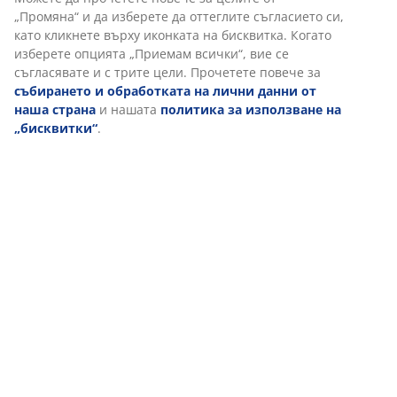
Персонализираме вашето преживяване
В JYSK използваме „бисквитки“ и мобилни идентификатори, з
осигурим добро преживяване при посещение на нашия уебса
„Бисквитките“ събират информация за вас, за да осигурят
функционалност, статистика и подходящ маркетинг. Когато 
маркетингови „бисквитки“, ще споделяме вашите данни за с
маркетингови партньори (напр. Google, Meta и TikTok) за
персонализирани и статични реклами. Можете да прочетете
целите от „Промяна“ и да изберете да оттеглите съгласието с
кликнете върху иконката на бисквитка. Когато изберете опци