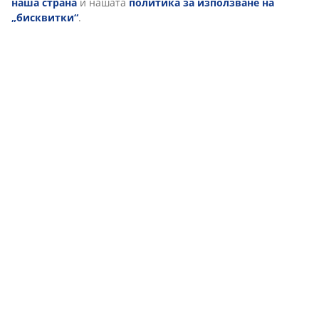
„Приемам всички“, вие се съгласявате и с трите цели.
Прочетете повече за
събирането и обработката на
лични данни от наша страна
и нашата
политика за
използване на „бисквитки“
.