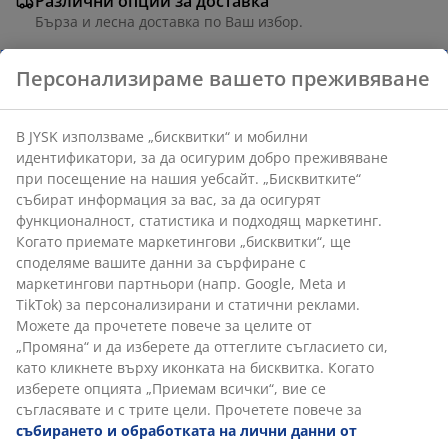
Различни опции за доставка
Бърза и лесна доставка по Ваш избор.
Артикул: 2904101
Персонализираме вашето преживяване
Характеристики
В JYSK използваме „бисквитки“ и мобилни
идентификатори, за да осигурим добро преживяване
при посещение на нашия уебсайт. „Бисквитките“
Отзиви
събират информация за вас, за да осигурят
функционалност, статистика и подходящ маркетинг.
(
0
)
Когато приемате маркетингови „бисквитки“, ще
споделяме вашите данни за сърфиране с маркетингови
партньори (напр. Google, Meta и TikTok) за
Доставка
персонализирани и статични реклами. Можете да
прочетете повече за целите от „Промяна“ и да изберете
да оттеглите съгласието си, като кликнете върху
иконката на бисквитка. Когато изберете опцията