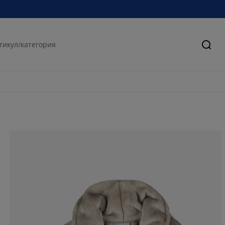
Търс
65%
10%