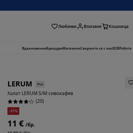
Любими
Влизане
Кошница
ене
Вдъхновение
Брошури
Магазини
Свържете се с нас
B2B
Работа
LERUM
Plus
Халат LERUM S/M сивокафяв
(
20
)
-31%
11 €
/бр.
15,99 € /бр.