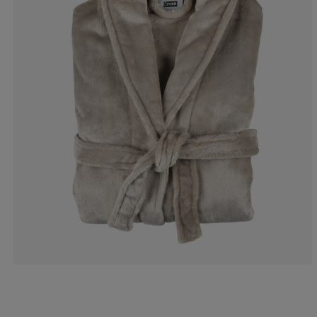
10%
5%
10%