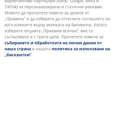
Персонализираме вашето преживяване
За марката
В JYSK използваме „бисквитки“ и мобилни идентификатори, з
да осигурим добро преживяване при посещение на нашия
Доставка
уебсайт. „Бисквитките“ събират информация за вас, за да
осигурят функционалност, статистика и подходящ маркетинг.
Когато приемате маркетингови „бисквитки“, ще споделяме
вашите данни за сърфиране с маркетингови партньори (нап
Google, Meta и TikTok) за персонализирани и статични
реклами. Можете да прочетете повече за целите от „Промян
и да изберете да оттеглите съгласието си, като кликнете вър
иконката на бисквитка. Когато изберете опцията „Приемам
всички“, вие се съгласявате и с трите цели. Прочетете повеч
за
събирането и обработката на лични данни от наша
страна
и нашата
политика за използване на „бисквитки“
.