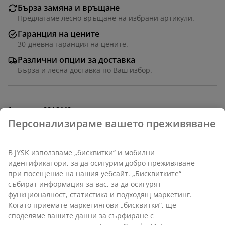
Бърза замяна и връщане
Предлагаме лесно връщане на избрани артикули.
Гаранция на цените
30-дневна гаранция на цените.
Различни опции за доставка
Бърза и лесна доставка по Ваш избор.
Артикул: 2816442
Характеристики
Отзиви
(
75
)