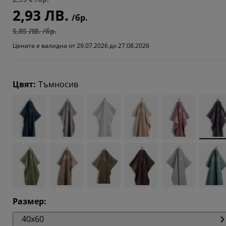
2,93 ЛВ.
949%
/бр.
7436%
5,85 ЛВ. /бр.
Цената е валидна от 29.07.2026 до 27.08.2026
589%
Цвят
:
Тъмносив
Размер
:
40x60