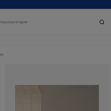
Търс
ORG
75%
11.21794871794