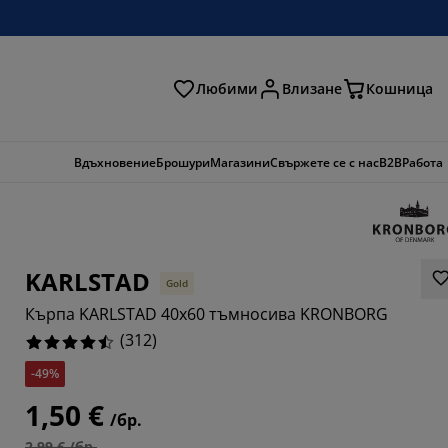
Любими
Влизане
Кошница
ене
Вдъхновение
Брошури
Магазини
Свържете се с нас
B2B
Работа
KARLSTAD
Gold
Кърпа KARLSTAD 40x60 тъмносива KRONBORG
(
312
)
-49%
1,50 €
/бр.
8719%
2,99 € /бр.