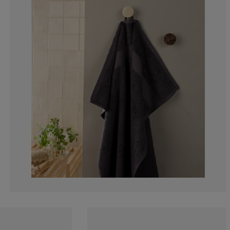
5.448717948717
2.243589743589
6.089743589743