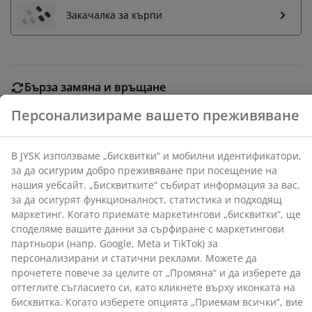
Закачалка за кърпи
В JYSK използваме „бисквитки“ и мобилни
идентификатори, за да осигурим добро преживяване
при посещение на нашия уебсайт. „Бисквитките“
събират информация за вас, за да осигурят
функционалност, статистика и подходящ маркетинг.
Бърза замяна и връщане
Когато приемате маркетингови „бисквитки“, ще
Предлагаме лесно връщане на избрани артикули.
споделяме вашите данни за сърфиране с
маркетингови партньори (напр. Google, Meta и
Гаранция на цените
TikTok) за персонализирани и статични реклами.
30-дневна гаранция на цените.
Можете да прочетете повече за целите от
Различни опции за доставка
„Промяна“ и да изберете да оттеглите съгласието си,
Бърза и лесна доставка по Ваш избор.
като кликнете върху иконката на бисквитка. Когато
изберете опцията „Приемам всички“, вие се
съгласявате и с трите цели. Прочетете повече за
събирането и обработката на лични данни от
Артикул: 2336142
наша страна
и нашата
политика за използване на
„бисквитки“
.
Характеристики