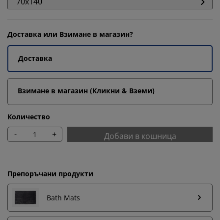
70x140
Доставка или Взимане в магазин?
Доставка
Взимане в магазин (Кликни & Вземи)
Количество
-
+
Добави в кошница
Препоръчани продукти
Bath Mats
Персонализираме вашето преживяване