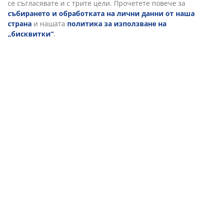
Отзиви
(
312
)
За марката
Доставка