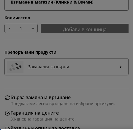
Взимане в магазин (Кликни & Вземи)
Количество
-
+
Добави в кошница
Препоръчани продукти
Закачалка за кърпи
Бърза замяна и връщане
Персонализираме вашето преживяване
Предлагаме лесно връщане на избрани артикули.
Гаранция на цените
В JYSK използваме „бисквитки“ и мобилни
30-дневна гаранция на цените.
идентификатори, за да осигурим добро преживяване
Различни опции за доставка
при посещение на нашия уебсайт. „Бисквитките“