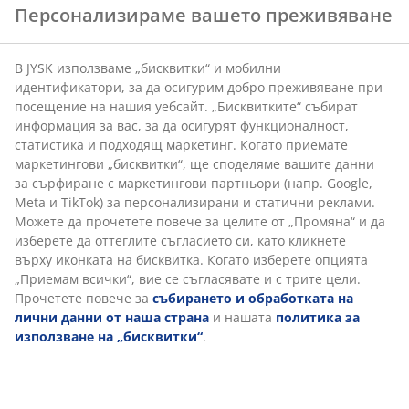
Бърза и лесна доставка по Ваш избор.
събират информация за вас, за да осигурят
функционалност, статистика и подходящ маркетинг.
Когато приемате маркетингови „бисквитки“, ще
споделяме вашите данни за сърфиране с
Артикул: 2345901
маркетингови партньори (напр. Google, Meta и
TikTok) за персонализирани и статични реклами.
Можете да прочетете повече за целите от
„Промяна“ и да изберете да оттеглите съгласието си,
Характеристики
като кликнете върху иконката на бисквитка. Когато
изберете опцията „Приемам всички“, вие се
съгласявате и с трите цели. Прочетете повече за
събирането и обработката на лични данни от
Отзиви
наша страна
и нашата
политика за използване на
(
70
)
„бисквитки“
.
За марката
Доставка