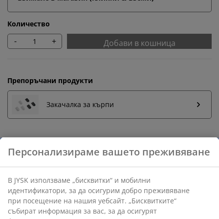
Количество
-
+
Добави в кошница
Препоръчани продукти
Закачалка за кърпи
Бърза замяна и връщане
Предлагаме лесно връщане на избрани артикули.
Гаранция на цените
30-дневна гаранция на цените.
Различни опции за доставка
Бърза и лесна доставка по Ваш избор.