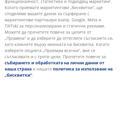
Артикул: 2139105
Характеристики
Персонализираме вашето преживяване
Отзиви
В JYSK използваме „бисквитки“ и мобилни идентификатори, з
осигурим добро преживяване при посещение на нашия уебса
(
18
)
„Бисквитките“ събират информация за вас, за да осигурят
функционалност, статистика и подходящ маркетинг. Когато
приемате маркетингови „бисквитки“, ще споделяме вашите
Доставка
данни за сърфиране с маркетингови партньори (напр. Google
Meta и TikTok) за персонализирани и статични реклами. Мож
да прочетете повече за целите от „Промяна“ и да изберете д
оттеглите съгласието си, като кликнете върху иконката на
бисквитка. Когато изберете опцията „Приемам всички“, вие с