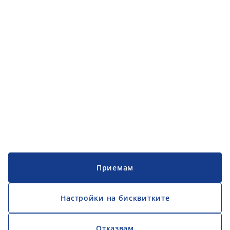
Обслужване на клиенти
Обслужване на клиенти
JYSK
JYSK
ГЛАВЕН ОФИС
Последвайте JYSK