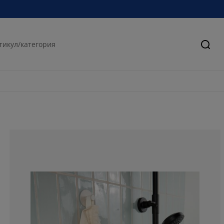
Търс
80%
13.33333333333