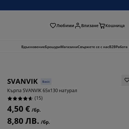
Любими
Влизане
Кошница
ене
Вдъхновение
Брошури
Магазини
Свържете се с нас
B2B
Работа
SVANVIK
Basic
Кърпа SVANVIK 65x130 натурал
(
15
)
4,50 €
/бр.
8,80 ЛВ.
/бр.
3334%