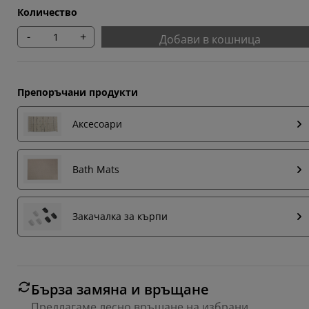
Количество
-
+
Добави в кошница
Препоръчани продукти
Аксесоари
Bath Mats
Закачалка за кърпи
Бърза замяна и връщане
Предлагаме лесно връщане на избрани