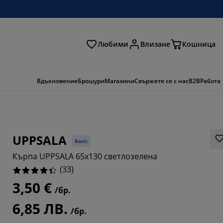
Любими
Влизане
Кошница
ене
Вдъхновение
Брошури
Магазини
Свържете се с нас
B2B
Работа
UPPSALA
Basic
Кърпа UPPSALA 65x130 светлозелена
(
33
)
3,50 €
/бр.
697%
6,85 ЛВ.
/бр.
2121%