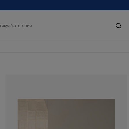
Търс
69.6969696969
12.12121212121