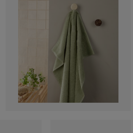
9.09090909090
3.030303030303
6.060606060606