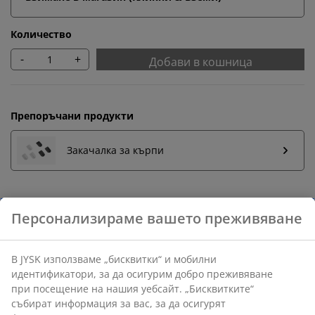
Количество
-
+
Добави в кошница
Препоръчани продукти
Закачалка за кърпи
Бърза замяна и връщане
Предлагаме лесно връщане на избрани артикули.
Гаранция на цените
30-дневна гаранция на цените.
Различни опции за доставка
Бърза и лесна доставка по Ваш избор.