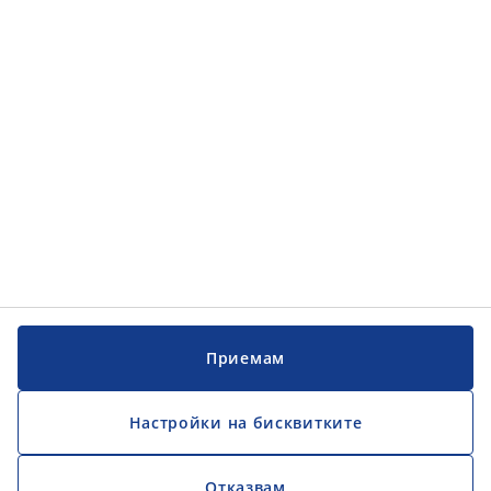
Обслужване на клиенти
Обслужване на клиенти
JYSK
JYSK
ГЛАВЕН ОФИС
Последвайте JYSK