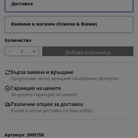
Доставка
Взимане в магазин (Кликни & Вземи)
Количество
-
+
Добави в кошница
Бърза замяна и връщане
Предлагаме лесно връщане на избрани артикули.
Гаранция на цените
30-дневна гаранция на цените.
Персонализираме вашето преживяване
Различни опции за доставка
Бърза и лесна доставка по Ваш избор.
В JYSK използваме „бисквитки“ и мобилни
идентификатори, за да осигурим добро преживяване
при посещение на нашия уебсайт. „Бисквитките“
събират информация за вас, за да осигурят
Артикул: 2005758