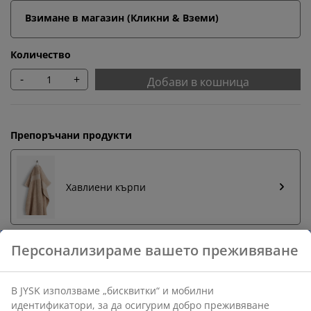
Взимане в магазин (Кликни & Вземи)
Количество
-
+
Добави в кошница
Препоръчани продукти
Хавлиени кърпи
Бърза замяна и връщане
Предлагаме лесно връщане на избрани артикули.