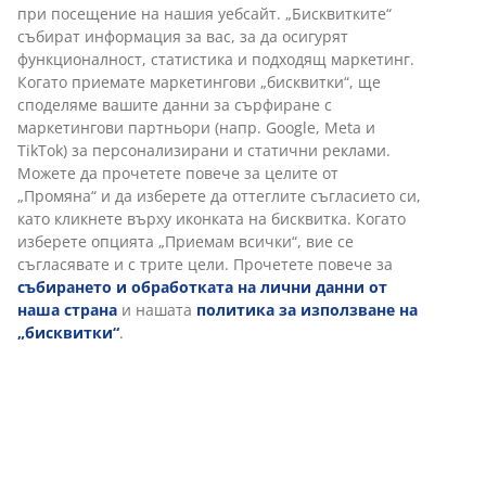
Гаранция на цените
30-дневна гаранция на цените.
Различни опции за доставка
Бърза и лесна доставка по Ваш избор.
Артикул: 2521300
Характеристики
Отзиви
(
158
)
За марката