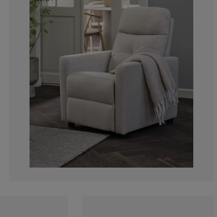
1.470588235294
2.94117647058
0%