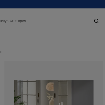
Търс
к
85.2941176470
10.29411764705