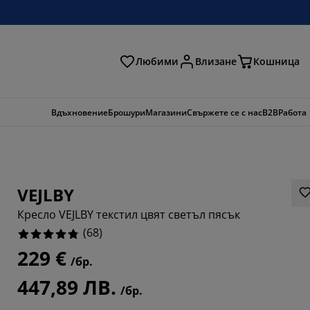
Любими
Влизане
Кошница
ене
Вдъхновение
Брошури
Магазини
Свържете се с нас
B2B
Работа
VEJLBY
Кресло VEJLBY текстил цвят светъл пясък
(
68
)
229 €
/бр.
5883%
447,89 ЛВ.
/бр.
8822%