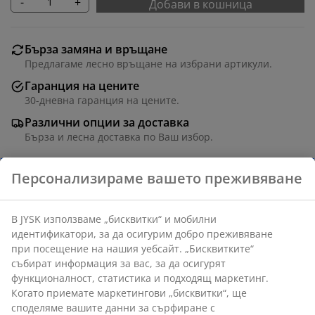
-
+
Добави в кошница
Бърза замяна и връщане
Предлагаме лесно връщане на избрани артикули.
Гаранция на цените
30-дневна гаранция на цените.
Различни опции за доставка
Бърза и лесна доставка по Ваш избор.
Артикул: 3600628
Инструкции за сглобяване
Характеристики