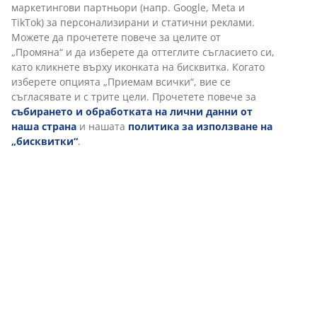
Отзиви
(
158
)
Доставка