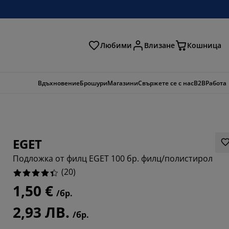
Любими
Влизане
Кошница
ене
Вдъхновение
Брошури
Магазини
Свържете се с нас
B2B
Работа
EGET
Подложка от филц EGET 100 бр. филц/полистирол
(
20
)
1,50 €
/бр.
2,93 ЛВ.
/бр.