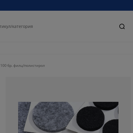
Търс
100 бр. филц/полистирол
75%
10%