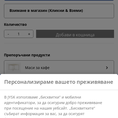
Взимане в магазин (Кликни & Вземи)
Количество
-
+
Добави в кошница
Препоръчани продукти
Маси за кафе
Бърза замяна и връщане
Предлагаме лесно връщане на избрани артикули.
Гаранция на цените
30-дневна гаранция на цените.