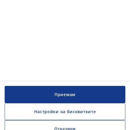
Обслужване на клиенти
Обслужване на клиенти
JYSK
JYSK
ГЛАВЕН ОФИС
Последвайте JYSK