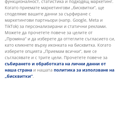
Различни опции за доставка
Бърза и лесна доставка по Ваш избор.
3-местен диван от текстил. Диванът лесно се
превръща в легло. Възглавници за сядане и гръб от
пяна. Крака от масивна дървесина. Площ за спане
106x190 см. Ш209 x В82 x Дълб.83 см
Артикул: 3630147
Инструкции за сглобяване
Характеристики