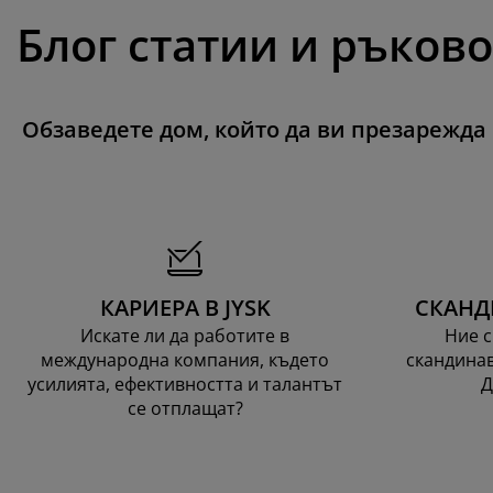
Блог статии и ръков
Обзаведете дом, който да ви презарежда
КАРИЕРА В JYSK
СКАНД
Искате ли да работите в
Ние с
международна компания, където
скандинав
усилията, ефективността и талантът
Д
се отплащат?