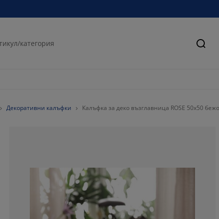
Търс
Декоративни калъфки
Калъфка за деко възглавница ROSE 50x50 беж
100%
0%