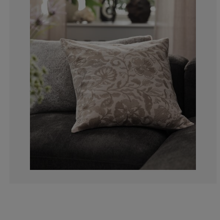
0%
0%
0%