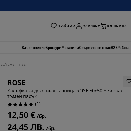
Любими
Влизане
Кошница
ене
Вдъхновение
Брошури
Магазини
Свържете се с нас
B2B
Работа
ова/тъмен пясък
ROSE
Калъфка за деко възглавница ROSE 50x50 бежова/
тъмен пясък
(
1
)
12,50 €
/бр.
24,45 ЛВ.
/бр.