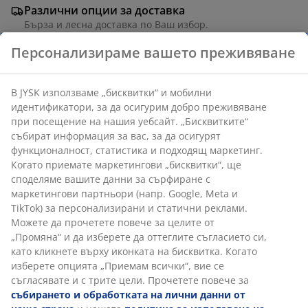
Различни опции за доставка
Бърза и лесна доставка по Ваш избор.
Персонализираме вашето преживяване
Артикул: 5700900
В JYSK използваме „бисквитки“ и мобилни
идентификатори, за да осигурим добро преживяване
при посещение на нашия уебсайт. „Бисквитките“
събират информация за вас, за да осигурят
Характеристики
функционалност, статистика и подходящ маркетинг.
Когато приемате маркетингови „бисквитки“, ще
споделяме вашите данни за сърфиране с
маркетингови партньори (напр. Google, Meta и
Отзиви
TikTok) за персонализирани и статични реклами.
(
4
)
Можете да прочетете повече за целите от
„Промяна“ и да изберете да оттеглите съгласието си,
като кликнете върху иконката на бисквитка. Когато
изберете опцията „Приемам всички“, вие се
Доставка
съгласявате и с трите цели. Прочетете повече за
събирането и обработката на лични данни от