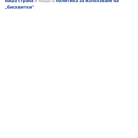
наша страна
и нашата
политика за използване на
„бисквитки“
.