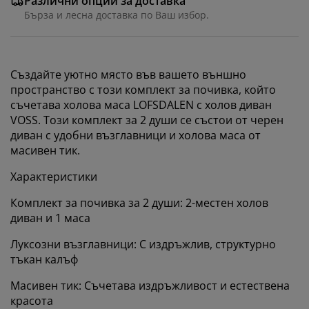
Различни опции за доставка
Бърза и лесна доставка по Ваш избор.
Създайте уютно място във вашето външно
пространство с този комплект за почивка, който
съчетава холова маса LOFSDALEN с холов диван
VOSS. Този комплект за 2 души се състои от черен
диван с удобни възглавници и холова маса от
масивен тик.
Характеристики
Комплект за почивка за 2 души: 2-местен холов
диван и 1 маса
Луксозни възглавници: С издръжлив, структурно
тъкан калъф
Масивен тик: Съчетава издръжливост и естествена
красота