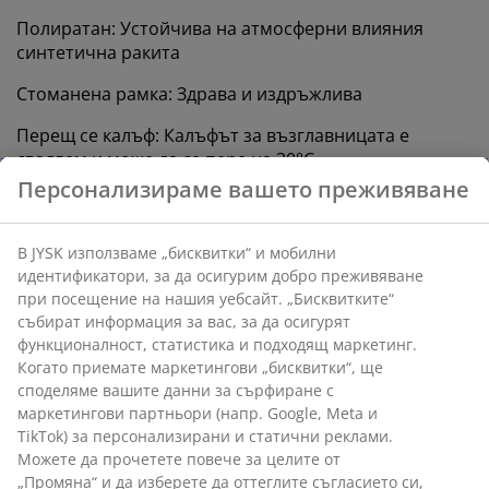
Полиратан: Устойчива на атмосферни влияния
синтетична ракита
Стоманена рамка: Здрава и издръжлива
Перещ се калъф: Калъфът за възглавницата е
сваляем и може да се пере на 30°C
Персонализираме вашето преживяване
FSC® 100%: Дървесината и горските материали в
този продукт идват от отговорно управлявани,
сертифицирани по FSC® гори
В JYSK използваме „бисквитки“ и мобилни
идентификатори, за да осигурим добро преживяване
Комплект за почивка за 2 души
при посещение на нашия уебсайт. „Бисквитките“
Комплектът се състои от 2-местен холов диван и 1
събират информация за вас, за да осигурят
холова маса. Подходящите мебели за почивка могат
функционалност, статистика и подходящ маркетинг.
удобно да настанят 2 души.
Когато приемате маркетингови „бисквитки“, ще
споделяме вашите данни за сърфиране с
Луксозни възглавници
маркетингови партньори (напр. Google, Meta и
Включените луксозни възглавници за седалката и
TikTok) за персонализирани и статични реклами.
облегалката ви позволяват да се отпуснете и да се
Можете да прочетете повече за целите от
отпуснете с голям комфорт. Възглавниците имат
„Промяна“ и да изберете да оттеглите съгласието си,