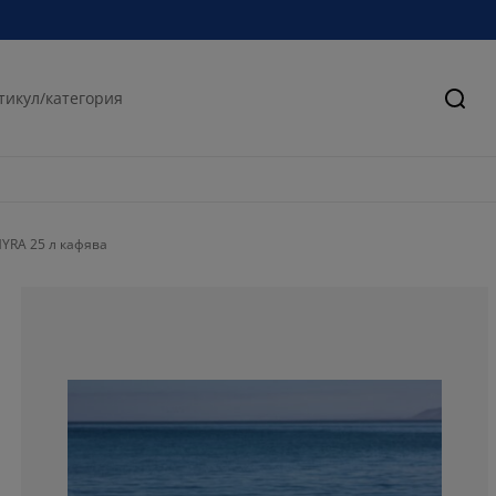
Търс
YRA 25 л кафява
50%
50%