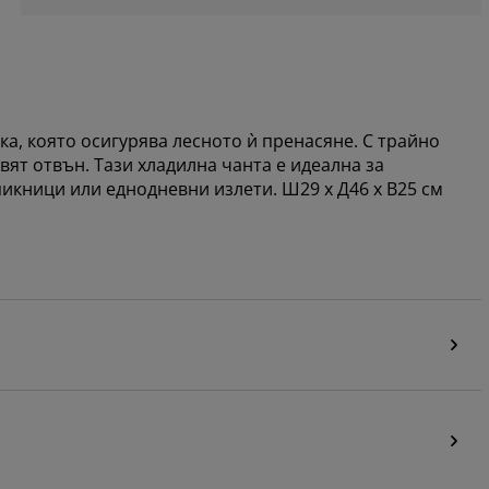
ка, която осигурява лесното ѝ пренасяне. С трайно
ят отвън. Тази хладилна чанта е идеална за
икници или еднодневни излети. Ш29 x Д46 x В25 см