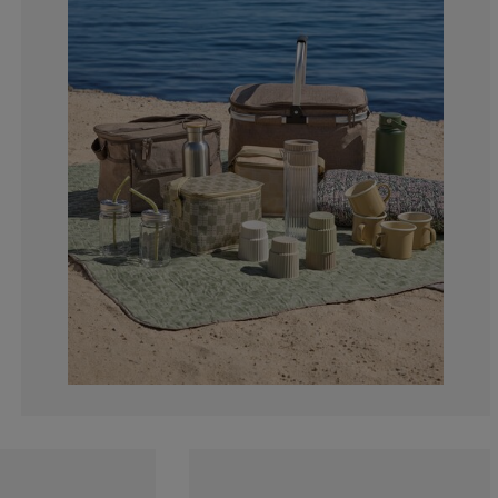
0%
0%
0%