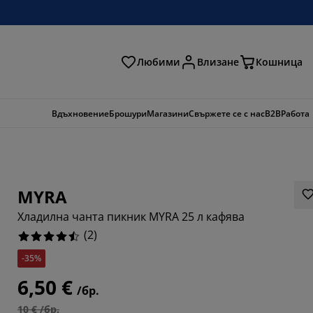
Любими
Влизане
Кошница
ене
Вдъхновение
Брошури
Магазини
Свържете се с нас
B2B
Работа
MYRA
Хладилна чанта пикник MYRA 25 л кафява
(
2
)
-35%
6,50 €
/бр.
10 € /бр.