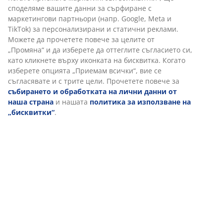
споделяме вашите данни за сърфиране с
Характеристики
маркетингови партньори (напр. Google, Meta и
TikTok) за персонализирани и статични реклами.
Можете да прочетете повече за целите от
„Промяна“ и да изберете да оттеглите съгласието си,
Отзиви
като кликнете върху иконката на бисквитка. Когато
изберете опцията „Приемам всички“, вие се
(
2
)
съгласявате и с трите цели. Прочетете повече за
събирането и обработката на лични данни от
наша страна
и нашата
политика за използване на
„бисквитки“
.
Доставка