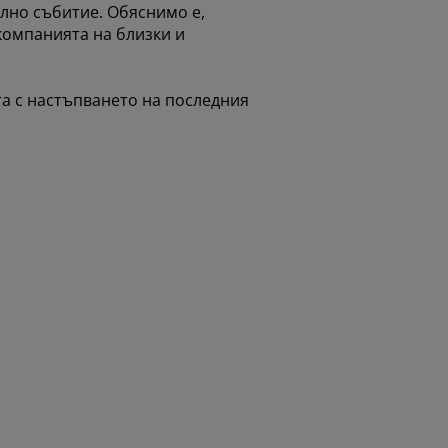
ално събитие. Обяснимо е,
 компанията на близки и
та с настъпването на последния