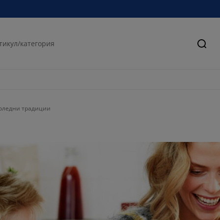
Търс
коледни традиции