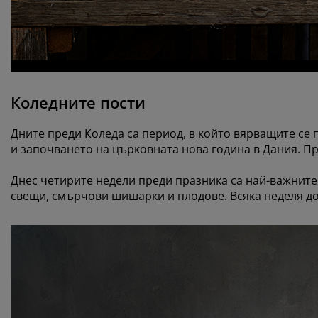
Коледните пости
Дните преди Коледа са период, в който вярващите се 
и започването на църковната нова година в Дания. Пре
Днес четирите недели преди празника са най-важните.
свещи, смърчови шишарки и плодове. Всяка неделя до 