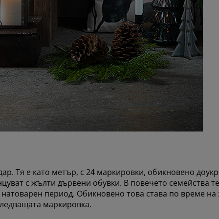
р. Тя е като метър, с 24 маркировки, обикновено доукра
цуват с жълти дървени обувки. В повечето семейства тез
и натоварен период. Обикновено това става по време на 
 следващата маркировка.