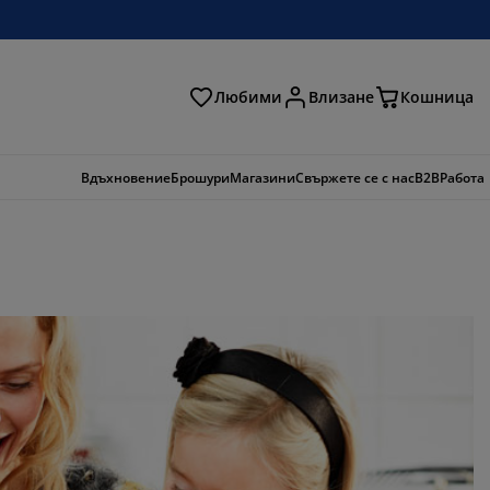
Любими
Влизане
Кошница
ене
Вдъхновение
Брошури
Магазини
Свържете се с нас
B2B
Работа