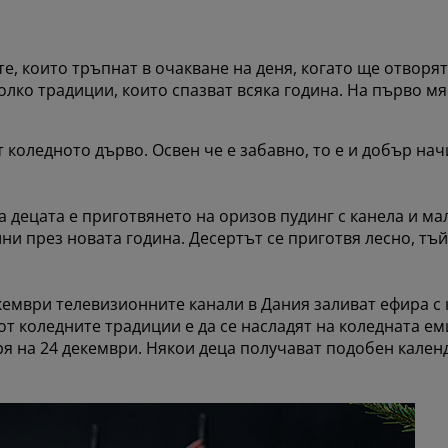
е, които тръпнат в очакване на деня, когато ще отворят
лко традиции, които спазват всяка година. На първо мя
т коледното дърво. Освен че е забавно, то е и добър на
 децата е приготвянето на оризов пудинг с канела и мал
ни през новата година. Десертът се приготвя лесно, тъ
екември телевизионните канали в Дания заливат ефира с
т коледните традиции е да се насладят на коледната еми
ря на 24 декември. Някои деца получават подобен кален