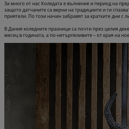
За много от нас Коледата е вълнение и период на пре
защото датчаните са верни на традициите и ги спазват
приятели. По този начин забравят за кратките дни с л
В Дания коледните празници са почти през целия дек
месец в годината, а по-нетърпеливите – от края на но