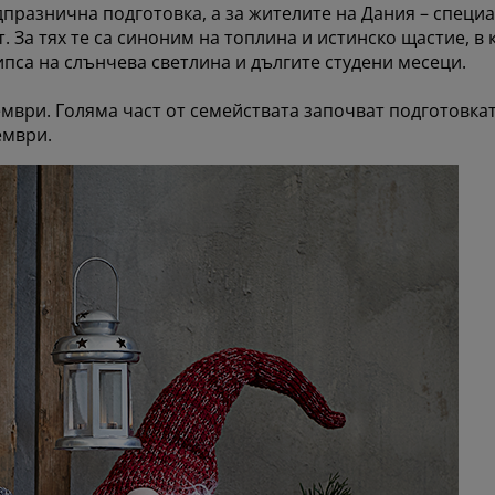
дпразнична подготовка, а за жителите на Дания – специ
. За тях те са синоним на топлина и истинско щастие, в
ипса на слънчева светлина и дългите студени месеци.
ември. Голяма част от семействата започват подготовка
ември.