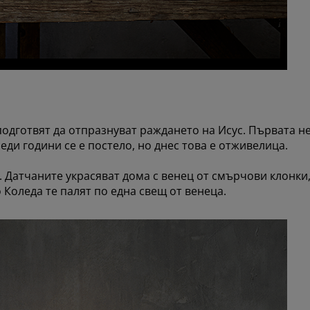
подготвят да отпразнуват раждането на Исус. Първата н
ди години се е постело, но днес това е отживелица.
 Датчаните украсяват дома с венец от смърчови клонки,
Коледа те палят по една свещ от венеца.