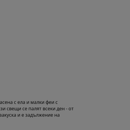
сена с ела и малки феи с
и свещи се палят всеки ден - от
закуска и е задължение на