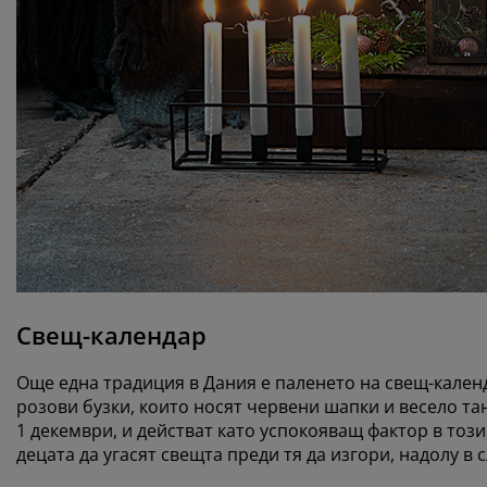
Свещ-календар
Още една традиция в Дания е паленето на свещ-календа
розови бузки, които носят червени шапки и весело тан
1 декември, и действат като успокояващ фактор в тоз
децата да угасят свещта преди тя да изгори, надолу в