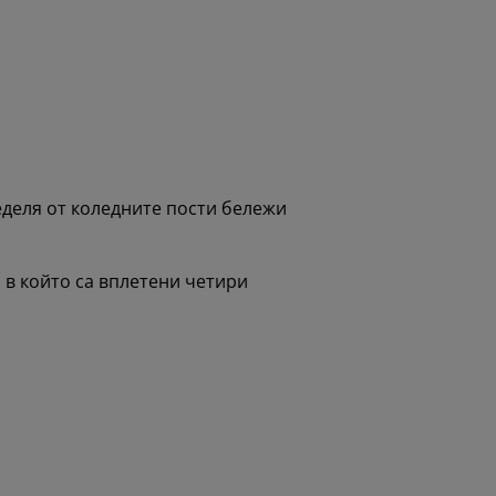
еделя от коледните пости бележи
 в който са вплетени четири