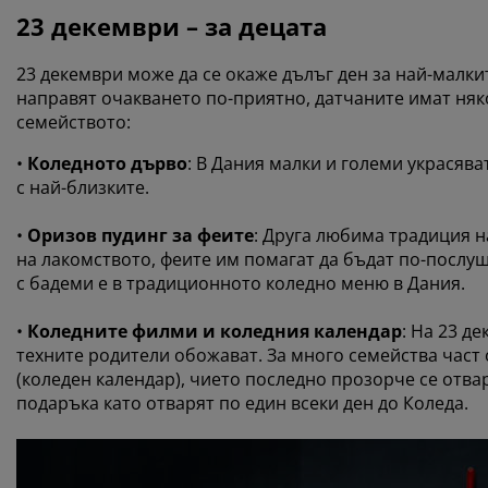
23 декември – за децата
23 декември може да се окаже дълъг ден за най-малкит
направят очакването по-приятно, датчаните имат няко
семейството:
•
Коледното дърво
: В Дания малки и големи украсява
с най-близките.
•
Оризов пудинг за феите
: Друга любима традиция на
на лакомството, феите им помагат да бъдат по-послуш
с бадеми е в традиционното коледно меню в Дания.
•
Коледните филми и коледния календар
: На 23 д
техните родители обожават. За много семейства част о
(коледен календар), чието последно прозорче се отва
подаръка като отварят по един всеки ден до Коледа.