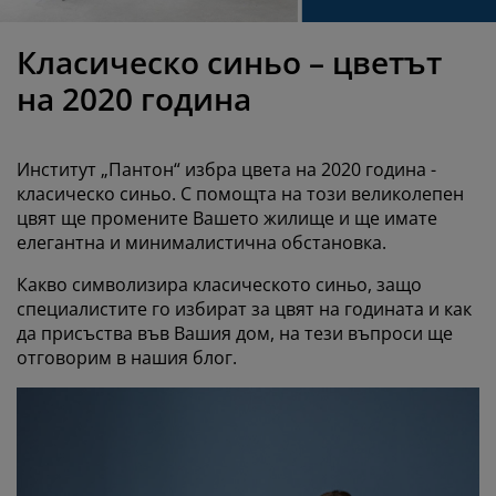
оддръжка на мебели
радинско осветление
аршафи
амки за легла
светление
Класическо синьо – цветът
ъмпинг
ардероби
снови за матрак
токи за дома
на 2020 година
ебели за спалня
одматрачни рамки
етска стая
Институт „Пантон“ избра цвета на 2020 година -
етски матраци
ране
класическо синьо. С помощта на този великолепен
цвят ще промените Вашето жилище и ще имате
етски легла
елегантна и минималистична обстановка.
Какво символизира класическото синьо, защо
специалистите го избират за цвят на годината и как
да присъства във Вашия дом, на тези въпроси ще
отговорим в нашия блог.