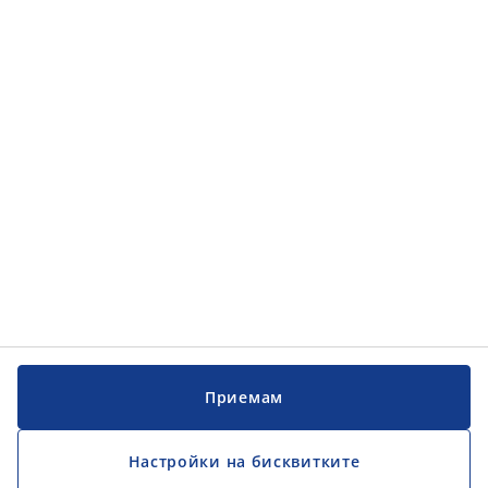
Категории
Категории
Обслужване на клиенти
Обслужване на клиенти
JYSK
JYSK
ГЛАВЕН ОФИС
Последвайте JYSK
Приемам
Настройки на бисквитките