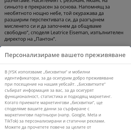
разчитаме. Наситеният с резонанс нюанс на
синьото е прекрасен за основа. Напомнящ за
необятното нощно небе, той окуражава да
разширим перспективата си, да разгърнем
мисленето си и да започнем да общуваме
свободно“, споделя Leatrice Eiseman, изпълнителен
директор на „Пантон“.
Класическото синьо е вече утвърден избор в
Персонализираме вашето преживяване
модната индустрия, интериорния дизайн, в текстила
и в графичния дизайн.
В JYSK използваме „бисквитки“ и мобилни
Класическо синьо в интериорния
идентификатори, за да осигурим добро преживяване
при посещение на нашия уебсайт. „Бисквитките“
дизайн
събират информация за вас, за да осигурят
функционалност, статистика и подходящ маркетинг.
Тъй като класическото синьо е успокояващ цвят,
Когато приемате маркетингови „бисквитки“, ще
той ще балансира Вашия интериор. Дизайнерите го
споделяме вашите данни за сърфиране с
препоръчват под всякаква форма. Бъдете смели и
маркетингови партньори (напр. Google, Meta и
го въведете като основен елемент в жилището,
TikTok) за персонализирани и статични реклами.
например канапето в дневната.
Можете да прочетете повече за целите от