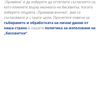
„Промяна“ и да изберете да оттеглите съгласието си,
като кликнете върху иконката на бисквитка. Когато
Ако не сте готови за такива големи промени,
изберете опцията „Приемам всички“, вие се
започнете с дискретни нотки от този цвят в
съгласявате и с трите цели. Прочетете повече за
домашния интериор - табуретка или пейка. Те ще
събирането и обработката на лични данни от
наша страна
и нашата
политика за използване на
разчупят монотонността на Вашия хол или
„бисквитки“
.
всекидневна.
Класическото синьо е изключително подходящ цвят
за спалнята. Този нюанс е успокояващ и ще Ви
помогне да заспивате по-добре. Синя кувертюра,
одеяло или спално бельо оптически ще променят
спалнята, както и ще и придадат приветлив и
артистичен вид.
Завършваме с няколко щрихи за домашната
декорация. Според специалистите класическото
синьо може да озари цялото помещение. Смело