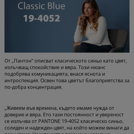
От „Пантон“ описват класическото синьо като цвят,
излъчващ спокойствие и вяра. Този нюанс
подобрява комуникацията, внася яснота и
интроспекция. Освен това цветът благоприятства за
по-добра концентрация.
„Живеем във времена, където имаме нужда от
доверие и вяра. Ето тази постоянност и увереност
се излъчва от PANTONE 19-4052 класическо синьо,
солиден и надежден цвят, на който можем винаги да