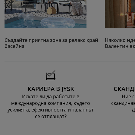
Създайте приятна зона за релакс край
Няколко иде
басейна
Валентин в
КАРИЕРА В JYSK
СКАНД
Искате ли да работите в
Ние с
международна компания, където
скандинав
усилията, ефективността и талантът
Д
се отплащат?