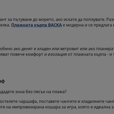
нт за пътуване до морето, ако искате да поплувате. Р
телка.
Плажната кърпа BACKA
е модерна и се предлага 
собено ако денят е хладен или ветровит или ако планират
яват повече комфорт и изолация от плажната кърпа - и 
аф
ъздадете зона без пясък на плажа?
остелете чаршафа, поставете чантите и хладилните чант
те на импровизирана кошара за игра, която е идеална з