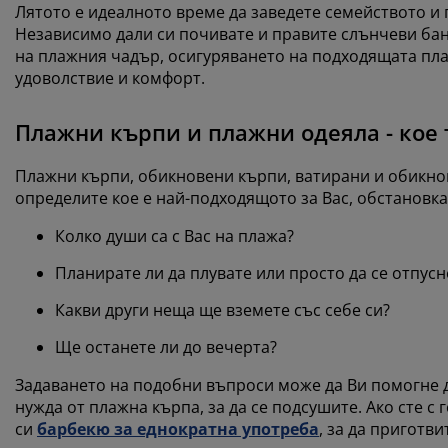
Лятото е идеалното време да заведете семейството и п
Независимо дали си почивате и правите слънчеви бани
на плажния чадър, осигуряването на подходящата пл
удоволствие и комфорт.
Плажни кърпи и плажни одеяла - кое т
Плажни кърпи, обикновени кърпи, ватирани и обикнов
определите кое е най-подходящото за Вас, обстановка
Колко души са с Вас на плажа?
Планирате ли да плувате или просто да се отпусн
Какви други неща ще вземете със себе си?
Ще останете ли до вечерта?
Задаването на подобни въпроси може да Ви помогне д
нужда от плажна кърпа, за да се подсушите. Ако сте с
си
барбекю за еднократна употреба
, за да приготв