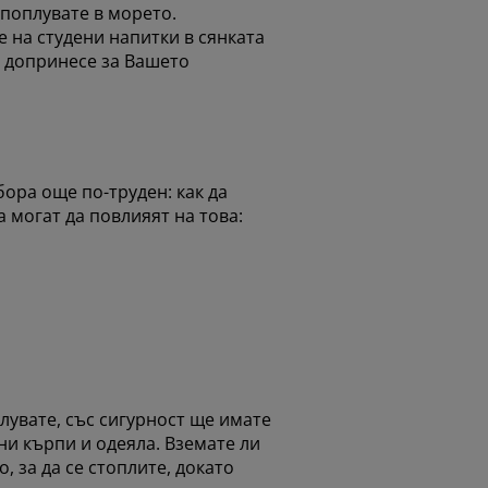
 поплувате в морето.
 на студени напитки в сянката
 допринесе за Вашето
ора още по-труден: как да
 могат да повлияят на това:
лувате, със сигурност ще имате
жни кърпи и одеяла. Вземате ли
, за да се стоплите, докато