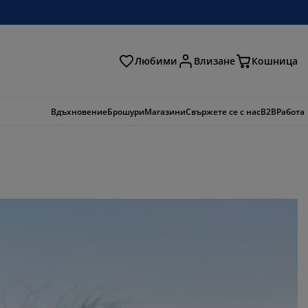
Любими
Влизане
Кошница
ене
Вдъхновение
Брошури
Магазини
Свържете се с нас
B2B
Работа