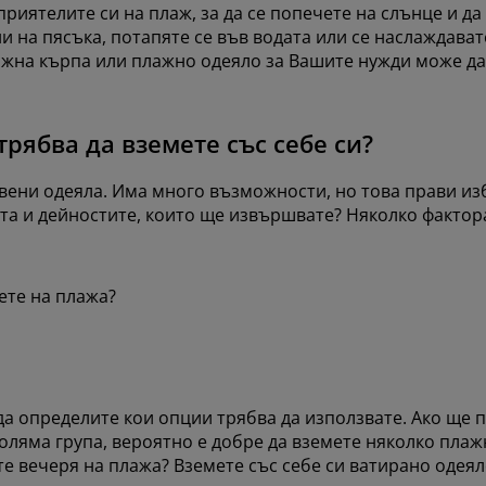
риятелите си на плаж, за да се попечете на слънце и да
 на пясъка, потапяте се във водата или се наслаждавате
ажна кърпа или плажно одеяло за Вашите нужди може да
рябва да вземете със себе си?
ени одеяла. Има много възможности, но това прави изб
та и дейностите, които ще извършвате? Няколко фактора
ете на плажа?
а определите кои опции трябва да използвате. Ако ще п
 голяма група, вероятно е добре да вземете няколко пла
ите вечеря на плажа? Вземете със себе си ватирано одеяло