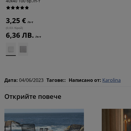
40x40 100 бр./п-т
3,25 €
/п-т
(
0,03 /брой
)
6,36 ЛВ.
/п-т
Дата
:
04/06/2023
Тагове:
:
Написано от
:
Karolina
Открийте повече