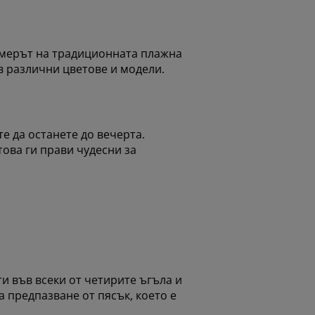
азмерът на традиционната плажна
в различни цветове и модели.
е да останете до вечерта.
това ги прави чудесни за
и във всеки от четирите ъгъла и
а предпазване от пясък, което е