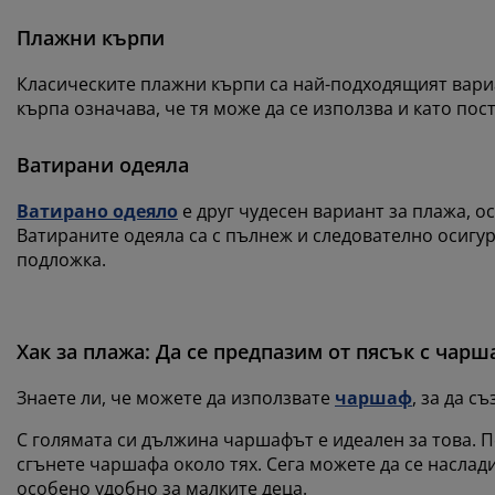
Плажни кърпи
Класическите плажни кърпи са най-подходящият вариа
кърпа означава, че тя може да се използва и като пос
Ватирани одеяла
Ватирано одеяло
е друг чудесен вариант за плажа, о
Ватираните одеяла са с пълнеж и следователно осигур
подложка.
Хак за плажа: Да се предпазим от пясък с чарш
Знаете ли, че можете да използвате
чаршаф
, за да с
С голямата си дължина чаршафът е идеален за това. П
сгънете чаршафа около тях. Сега можете да се наслади
особено удобно за малките деца.