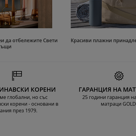
и да отбележите Свети
Красиви плажни принадл
къщи
ИНАВСКИ КОРЕНИ
ГАРАНЦИЯ НА МА
ме глобални, но със
25 години гаранция н
ски корени - основани в
матраци GOLD
ания през 1979.