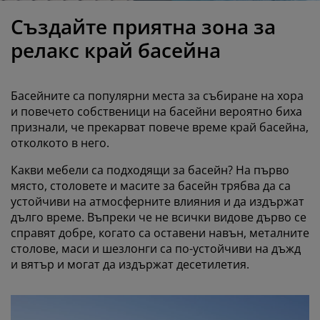
оддръжка на мебели
радинско осветление
аршафи
амки за легла
светление
Създайте приятна зона за
ъмпинг
ардероби
снови за матрак
токи за дома
релакс край басейна
ебели за спалня
одматрачни рамки
етска стая
Басейните са популярни места за събиране на хора
етски матраци
ране
и повечето собственици на басейни вероятно биха
признали, че прекарват повече време край басейна,
отколкото в него.
етски легла
Какви мебели са подходящи за басейн? На първо
място, столовете и масите за басейн трябва да са
устойчиви на атмосферните влияния и да издържат
дълго време. Въпреки че не всички видове дърво се
справят добре, когато са оставени навън, металните
столове, маси и шезлонги са по-устойчиви на дъжд
и вятър и могат да издържат десетилетия.