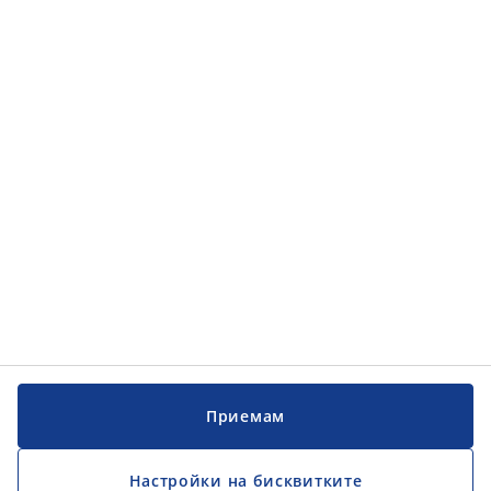
Категории
Категории
Обслужване на клиенти
Обслужване на клиенти
JYSK
JYSK
ГЛАВЕН ОФИС
Последвайте JYSK
Приемам
Настройки на бисквитките