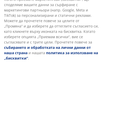
споделяме вашите данни за сърфиране с
маркетингови партньори (напр. Google, Meta и
TikTok) за персонализирани и статични реклами.
Можете да прочетете повече за целите от
„Промяна“ и да изберете да оттеглите съгласието си,
като кликнете върху иконката на бисквитка. Когато
изберете опцията „Приемам всички“, вие се
съгласявате и с трите цели. Прочетете повече за
събирането и обработката на лични данни от
наша страна
и нашата
политика за използване на
„бисквитки“
.
Градинските столове NAGELSTI имат облегалка и
седалка от издръжлива мрежеста тъкан, изтъкана от
полиестерна прежда с пластмасово покритие, която
не се нуждае от поддръжка, с устойчиви цветове,
съхне бързо и се почиства лесно. Градинската маса
TAGEHOLM има алуминиева рамка, която не
ръждясва. Плотът на масата е от артдърво -
материал, който не се нуждае от поддръжка и е
издръжлив на атмосферни влияния.
Мебелите от ракита и струни са популярен избор и