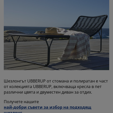
Шезлонгът UBBERUP от стомана и полиратан е част
от колекцията UBBERUP, включваща кресла в пет
различни цвята и двуместен диван за отдих.
Получете нашите
най-добри съвети за избор на подходящ
шезлонг