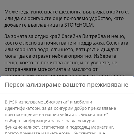
Можете да използвате шезлонга във вида, в който е,
или да си осигурите още по-голямо удобство, като
добавите възглавницата STOREHOLM.
За зоната за отдих край басейна Ви трябва и нещо,
което е лесно за почистване и поддръжка. Солената
или хлорната вода, слънцето, вятърът и дъждът
могат да се отразят неблагоприятно. Изберете
нещо, което се почиства лесно, и се уверете, че
отстранявате мръсотията и маслото от
слънцезащитните кремове поне два пъти годишно.
Персонализираме вашето преживяване
В JYSK използваме „бисквитки“ и мобилни
идентификатори, за да осигурим добро преживяване
при посещение на нашия уебсайт. „Бисквитките“
събират информация за вас, за да осигурят
функционалност, статистика и подходящ маркетинг.
Когато приемате маркетингови „бисквитки“, ще
open