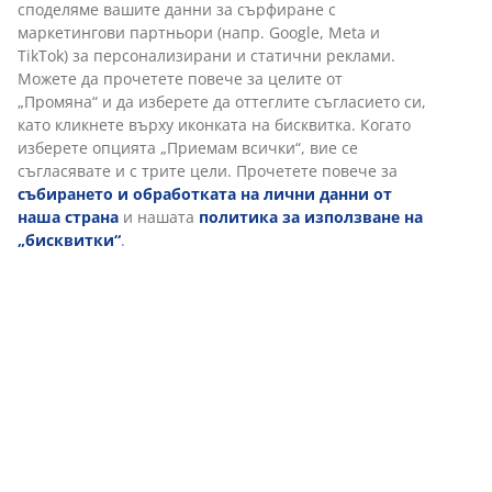
Характеристики
Отзиви
(
310
)
Доставка
Персонализираме вашето преживяване
В JYSK използваме „бисквитки“ и мобилни идентификатори, з
осигурим добро преживяване при посещение на нашия уебса
„Бисквитките“ събират информация за вас, за да осигурят