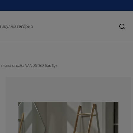
Търс
ативна стълба VANDSTED бамбук
54.5454545454
27.2727272727