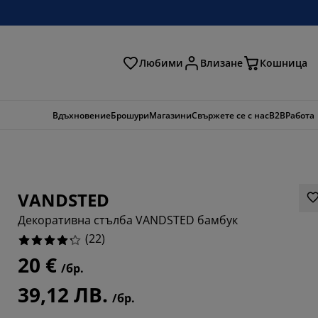
Любими
Влизане
Кошница
ене
Вдъхновение
Брошури
Магазини
Свържете се с нас
B2B
Работа
VANDSTED
Декоративна стълба VANDSTED бамбук
(
22
)
20 €
/бр.
5454%
39,12 ЛВ.
/бр.
2727%