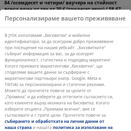
84 /осемдесет и четири/ ваучера на стойност
всеки един от тях от 30
€ (тридесет евро) / 58,67
лв. (петдесет и осем лева и шестдесет и седем
Персонализираме вашето преживяване
стотинки).
Ваучерите са за пазаруване във
физическите магазини на JYSK и се предоставят под
формата на код, изпратен на посочения от
В JYSK използваме „бисквитки“ и мобилни
участника при регистрацията му електронен адрес.
идентификатори, за да осигурим добро преживяване
при посещение на нашия уебсайт. „Бисквитките“
и
събират информация за вас, за да осигурят
функционалност, статистика и подходящ маркетинг.
1 /един/ голям ваучер на стойност от 400 €
Когато приемате маркетингови „бисквитки“, ще
(четиристотин евро) / 782,33
лв.
(седемстотин
споделяме вашите данни за сърфиране с
осемдесет и два лева и тридесет и три
маркетингови партньори (напр. Google, Meta и
стотинки)
за пазаруване във физическите
TikTok) за персонализирани и статични реклами.
магазини на JYSK, който се връчва на печелившия
Можете да прочетете повече за целите от
участник лично или чрез негов представител.
„Промяна“ и да изберете да оттеглите съгласието си,
като кликнете върху иконката на бисквитка. Когато
5.2. Наградите
не
могат да бъдат заменяни за пари в
изберете опцията „Приемам всички“, вие се
брой. Преотстъпване на наградата на трети лица не
съгласявате и с трите цели. Прочетете повече за
е разрешено. Организаторът ще изиска от
събирането и обработката на лични данни от
участниците да потвърдят тяхната самоличност,
наша страна
и нашата
политика за използване на