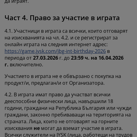
да играят.
Част 4. Право за участие в играта
4.1. Участници в играта са всички, които отговарят
на изискванията на чл. 4.2. и се регистрират за
онлайн играта на следния интернет адрес:
https://game.jysk.com/jbg-int-birthday-2026
в
периода от
27.03.2026
г. до
23:59 ч. на
16.04.2026
г.
включително.
Участието в играта не е обвързано с покупка на
продукт/и, предлаган/и от Организатора.
4.2. В играта имат право да участват всички
дееспособни физически лица, навършили 18
години, граждани на Република България или чужди
граждани, законно пребиваващи на територията на
страната. Лица, които не отговарят на горните
изисквания
не
могат да вземат участие в играта.
Всички служители на JYSK (лица, работещи на трудов