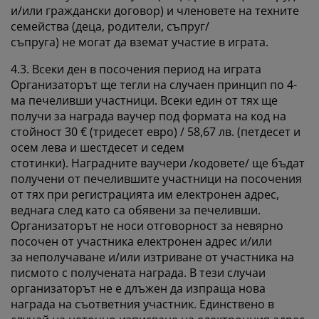
и/или граждански договор) и членовете на техните
семейства (деца, родители, съпруг/
съпруга) не могат да вземат участие в играта.
4.3. Всеки ден в посочения период на играта
Организаторът ще тегли на случаен принцип по 4-
ма печеливши участници. Всеки един от тях ще
получи за награда ваучер под формата на код на
стойност 30
€ (тридесет евро) / 58,67
лв. (петдесет и
осем лева и шестдесет и седем
стотинки).
Наградните ваучери /кодовете/ ще бъдат
получени от печелившите участници на посочения
от тях при регистрацията им електронен адрес,
веднага след като са обявени за печеливши.
Организаторът не носи отговорност за невярно
посочен от участника електронен адрес и/или
за неполучаване и/или изтриване от участника на
писмото с получената награда. В тези случаи
организаторът не е длъжен да изпраща нова
награда на съответния участник. Единствено в