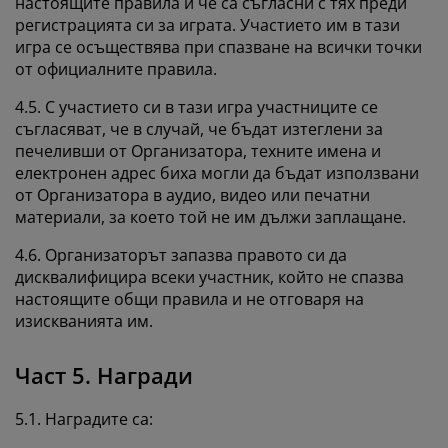
настоящите правила и че са съгласни с тях преди
регистрацията си за играта. Участието им в тази
игра се осъществява при спазване на всички точки
от официалните правила.
4.5. С участието си в тази игра участниците се
съгласяват, че в случай, че бъдат изтеглени за
печеливши от Организатора, техните имена и
електронен адрес биха могли да бъдат използвани
от Организатора в аудио, видео или печатни
материали, за което той не им дължи заплащане.
4.6. Организаторът запазва правото си да
дисквалифицира всеки участник, който не спазва
настоящите общи правила и не отговаря на
изискванията им.
Част 5. Награди
5.1. Наградите са: