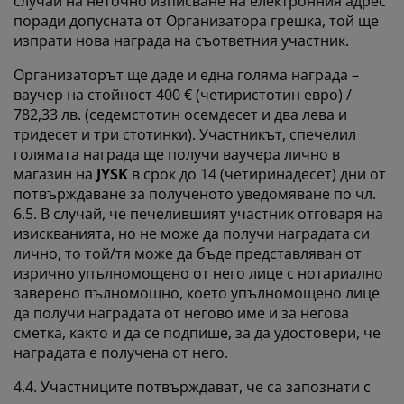
случай на неточно изписване на електронния адрес
поради допусната от Организатора грешка, той ще
изпрати нова награда на съответния участник.
Организаторът ще даде и една голяма награда –
ваучер на стойност 400 € (четиристотин евро) /
782,33
лв.
(седемстотин осемдесет и два лева и
тридесет и три стотинки). Участникът, спечелил
голямата награда ще получи ваучера лично в
магазин на
JYSK
в срок до 14 (четиринадесет) дни от
потвърждаване за полученото уведомяване по чл.
6.5. В случай, че печелившият участник отговаря на
изискванията, но не може да получи наградата си
лично, то той/тя може да бъде представляван от
изрично упълномощено от него лице с нотариално
заверено пълномощно, което упълномощено лице
да получи наградата от негово име и за негова
сметка, както и да се подпише, за да удостовери, че
наградата е получена от него.
4.4. Участниците потвърждават, че са запознати с