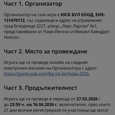
оддръжка на мебели
радинско осветление
Част 1. Организатор
аршафи
амки за легла
светление
ъмпинг
Организатор на тази игра е
ЮСК БУЛ ЕООД, ЕИК:
ардероби
снови за матрак
токи за дома
131470112
, със седалище и адрес на управление:
град Божурище 2227, улица „Ларс Ларсен” №1,
ебели за спалня
одматрачни рамки
етска стая
представлявано от Рами Йенсен и Микаел Хавндруп
Нилсен.
етски матраци
ране
Част 2. Място за провеждане
етски легла
Играта ще се проведе онлайн на следния
електронен магазин на Организатора с адрес:
https://game.jysk.com/jbg-int-birthday-2026
.
Част 3. Продължителност
Играта ще се проведе в периода от
27.03.2026
г.
до
23:59 ч. на
16.04.2026 г.
включително, през които
21 дни всички регистрирали се участници ще могат