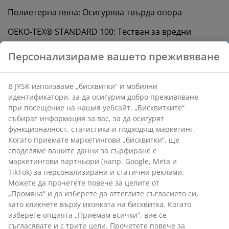
Полиетерна пяна: Осигурява твърда опора
OEKO-TEX® STANDARD 100: Тестван за вредни
вещества
Перещ се калъф: Калъфът е сваляем и може да се
пере на 40°C
Средно твърд матрак
Средно твърдият матрак е универсален избор,
който осигурява балансирана опора и умерена
адаптивност. Въпреки че комфортът варира от
човек на човек, като цяло, колкото по-тежко е
Персонализираме вашето преживяване
вашето тегло, толкова по-твърд трябва да бъде
вашият матрак и обратно. Матракът трябва да е мек
или достатъчно твърд, за да поддържа гръбнака ви
В JYSK използваме „бисквитки“ и мобилни
подравнен в права линия.
идентификатори, за да осигурим добро преживяване при
посещение на нашия уебсайт. „Бисквитките“ събират
Целенасочена поддръжка
информация за вас, за да осигурят функционалност,
Матракът е проектиран да осигурява целенасочена
статистика и подходящ маркетинг. Когато приемате
поддръжка. Състои се от 4 комфортни слоя, които