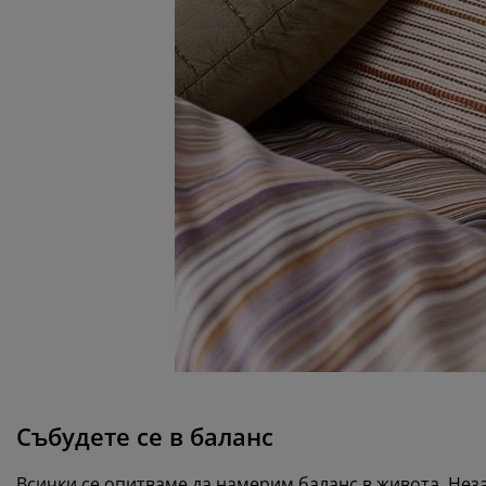
Събудете се в баланс
Всички се опитваме да намерим баланс в живота. Неза