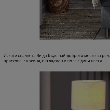
Искате спалнята Ви да бъде най-доброто място за рел
праскова, смокиня, патладжан и поле с диви цветя.