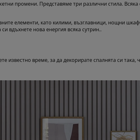
жетни промени. Представяме три различни стила. Всяка
вните елементи, като килими, възглавници, нощни шкафч
 си вдъхнете нова енергия всяка сутрин..
ете известно време, за да декорирате спалнята си така, 