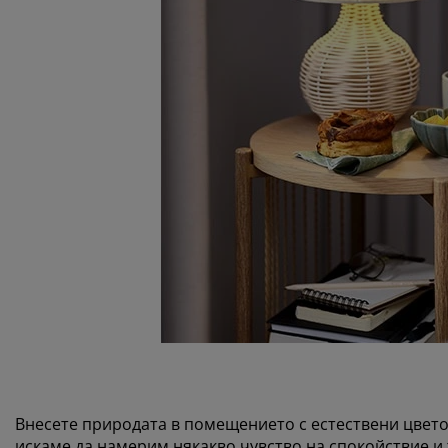
Внесете природата в помещението с естествени цвето
искаме да намерим някакво чувство на спокойствие и 