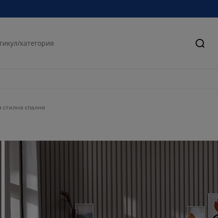
Търс
в стилна спалня