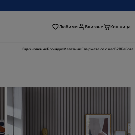
Любими
Влизане
Кошница
ене
Вдъхновение
Брошури
Магазини
Свържете се с нас
B2B
Работа