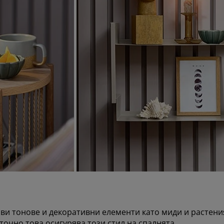
ви тонове и декоративни елементи като миди и растени
точно това осигурява този стил на спалнята.