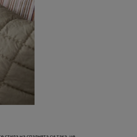
 стила на спалнята си така, че