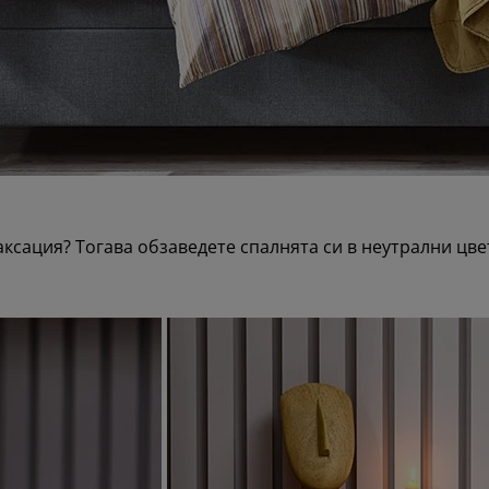
аксация? Тогава обзаведете спалнята си в неутрални цве